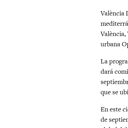
València 
mediterrá
València,
urbana O
La progra
dará com
septiembr
que se ub
En este c
de septie