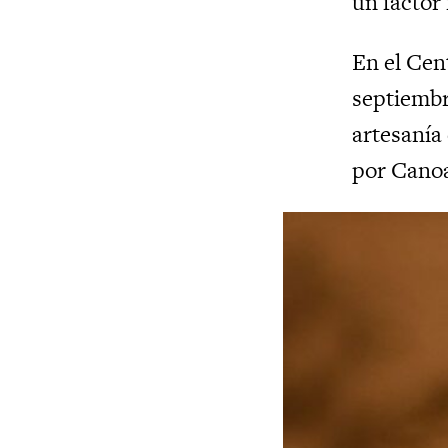
un factor
En el Cen
septiembr
artesanía
por Canoa