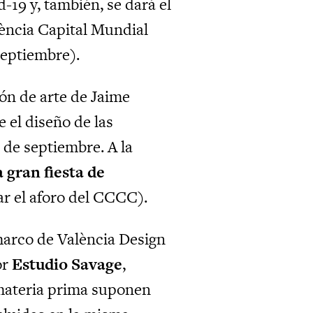
d-19 y, también, se dará el
lència Capital Mundial
septiembre).
ón de arte de Jaime
 el diseño de las
 de septiembre. A la
a gran fiesta de
ar el aforo del CCCC).
marco de València Design
or
Estudio Savage
,
 materia prima suponen