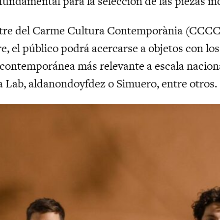
 fundamental para la selección de las piezas in
tre del Carme Cultura Contemporània (CCCC),
e, el público podrá acercarse a objetos con los
 contemporánea más relevante a escala naciona
 Lab, aldanondoyfdez o Simuero, entre otros.