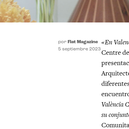
«En Valen
por
Flat Magazine
5 septiembre 2023
Centre de
presentac
Arquitect
diferente
encuentro
València C
su conjunt
Comunitat