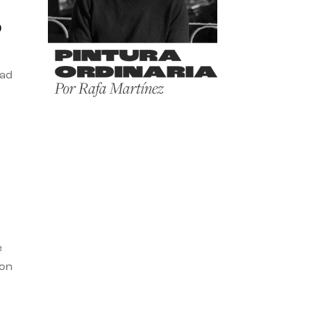
o
dad
e
con