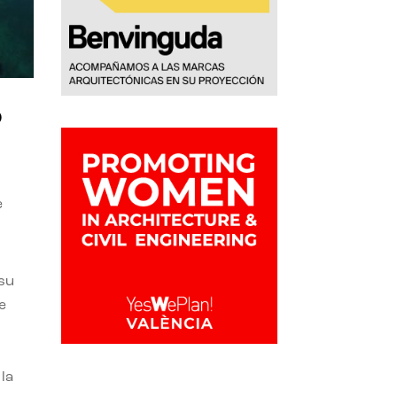
o
e
 su
e
la