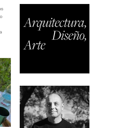
us
do
a