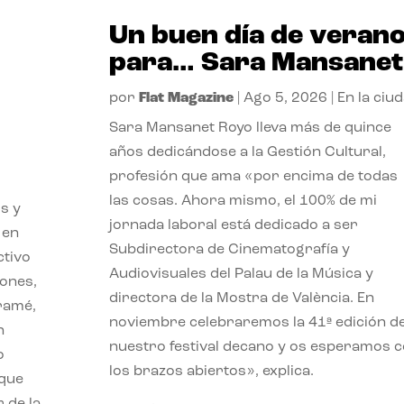
Un buen día de veran
para… Sara Mansanet
por
Flat Magazine
|
Ago 5, 2026
|
En la ciu
Sara Mansanet Royo lleva más de quince
años dedicándose a la Gestión Cultural,
profesión que ama «por encima de todas
las cosas. Ahora mismo, el 100% de mi
s y
jornada laboral está dedicado a ser
 en
Subdirectora de Cinematografía y
ctivo
Audiovisuales del Palau de la Música y
iones,
directora de la Mostra de València. En
iramé,
noviembre celebraremos la 41ª edición d
n
nuestro festival decano y os esperamos 
o
los brazos abiertos», explica.
 que
 de la