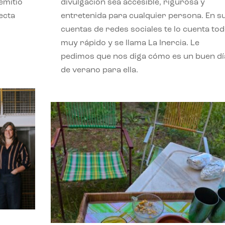
emitió
divulgación sea accesible, rigurosa y
ecta
entretenida para cualquier persona. En s
l
cuentas de redes sociales te lo cuenta to
muy rápido y se llama La Inercia. Le
pedimos que nos diga cómo es un buen dí
de verano para ella.