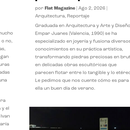
por
Flat Magazine
|
Ago 2, 2026
|
Arquitectura
,
Reportaje
Graduada en Arquitectura y Arte y Diseño
 mucho
Empar Juanes (Valencia, 1990) se ha
 o no,
especializado en joyería y fusiona diverso
as,
conocimientos en su práctica artística,
agan
transformando piedras preciosas en bru
turas
en delicadas obras escultóricas que
vadas
parecen flotar entre lo tangible y lo etére
 una
Le pedimos que nos cuente cómo es para
ella un buen día de verano.
ora
 y el
 Ivan
aría