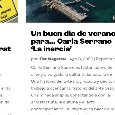
Un buen día de veran
para… Carla Serrano
rat
‘La inercia’
por
Flat Magazine
|
Ago 6, 2026
|
Reportaj
Carla Serrano Sastre es historiadora del
a
arte y divulgadora cultural. Es autora de
Una historia del arte muy rápida y dedica
 en la
trabajo a acercar la historia del arte desd
s,
una mirada amplia, conectándola con la
or de
arquitectura, la cultura y el arte
contemporáneo. Su objetivo es hacer que 