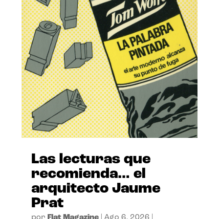
Las lecturas que
recomienda… el
arquitecto Jaume
Prat
por
Flat Magazine
|
Ago 6, 2026
|