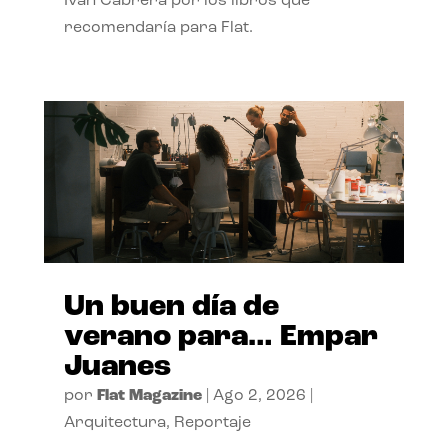
Ivan Cabrera por los libros que
recomendaría para Flat.
Un buen día de
verano para… Empar
Juanes
por
Flat Magazine
|
Ago 2, 2026
|
Arquitectura
,
Reportaje