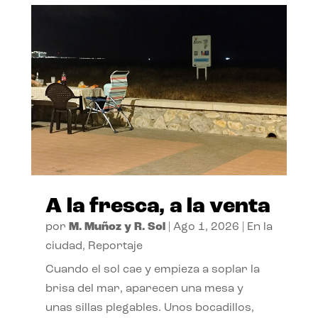
A la fresca, a la venta
por
M. Muñoz y R. Sol
|
Ago 1, 2026
|
En la
ciudad
,
Reportaje
Cuando el sol cae y empieza a soplar la
brisa del mar, aparecen una mesa y
unas sillas plegables. Unos bocadillos,