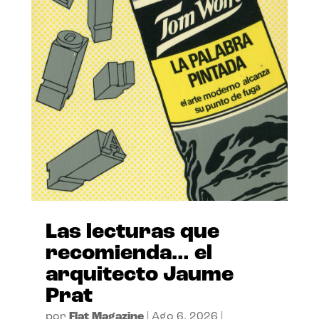
Las lecturas que
recomienda… el
arquitecto Jaume
Prat
por
Flat Magazine
|
Ago 6, 2026
|