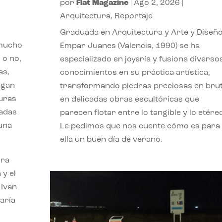
por
Flat Magazine
|
Ago 2, 2026
|
Arquitectura
,
Reportaje
Graduada en Arquitectura y Arte y Diseño
 mucho
Empar Juanes (Valencia, 1990) se ha
 o no,
especializado en joyería y fusiona diverso
as,
conocimientos en su práctica artística,
agan
transformando piedras preciosas en bru
turas
en delicadas obras escultóricas que
vadas
parecen flotar entre lo tangible y lo etére
 una
Le pedimos que nos cuente cómo es para
ella un buen día de verano.
ora
 y el
 Ivan
aría