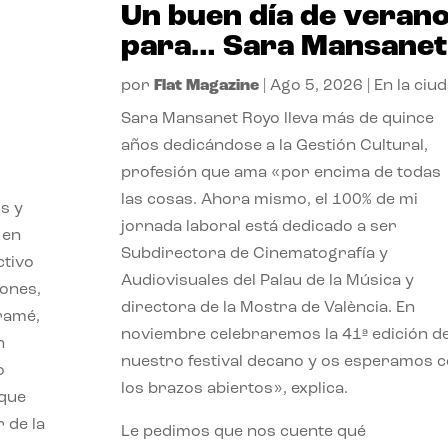
Un buen día de veran
para… Sara Mansanet
por
Flat Magazine
|
Ago 5, 2026
|
En la ciu
Sara Mansanet Royo lleva más de quince
años dedicándose a la Gestión Cultural,
profesión que ama «por encima de todas
las cosas. Ahora mismo, el 100% de mi
s y
jornada laboral está dedicado a ser
 en
Subdirectora de Cinematografía y
ctivo
Audiovisuales del Palau de la Música y
iones,
directora de la Mostra de València. En
iramé,
noviembre celebraremos la 41ª edición d
n
nuestro festival decano y os esperamos 
o
los brazos abiertos», explica.
 que
 de la
Le pedimos que nos cuente qué