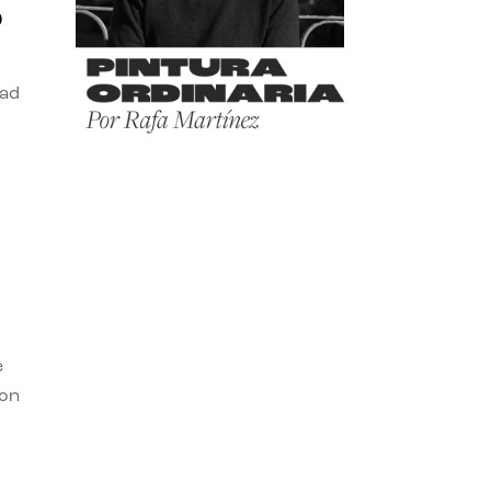
o
dad
e
con