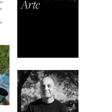
us
do
a