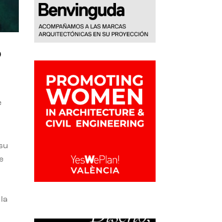
o
e
 su
e
la