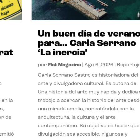
Un buen día de veran
para… Carla Serrano
rat
‘La inercia’
por
Flat Magazine
|
Ago 6, 2026
|
Reportaj
Carla Serrano Sastre es historiadora del
a
arte y divulgadora cultural. Es autora de
Una historia del arte muy rápida y dedica
 en la
trabajo a acercar la historia del arte desd
s,
una mirada amplia, conectándola con la
or de
arquitectura, la cultura y el arte
contemporáneo. Su objetivo es hacer que 
emitió
divulgación sea accesible, rigurosa y