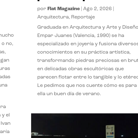
por
Flat Magazine
|
Ago 2, 2026
|
Arquitectura
,
Reportaje
Graduada en Arquitectura y Arte y Diseño
 mucho
Empar Juanes (Valencia, 1990) se ha
 o no,
especializado en joyería y fusiona diverso
as,
conocimientos en su práctica artística,
agan
transformando piedras preciosas en bru
turas
en delicadas obras escultóricas que
vadas
parecen flotar entre lo tangible y lo etére
 una
Le pedimos que nos cuente cómo es para
ella un buen día de verano.
ora
 y el
 Ivan
aría