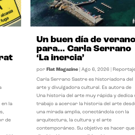
Un buen día de veran
para… Carla Serrano
rat
‘La inercia’
por
Flat Magazine
|
Ago 6, 2026
|
Reportaj
Carla Serrano Sastre es historiadora del
a
arte y divulgadora cultural. Es autora de
Una historia del arte muy rápida y dedica
 en la
trabajo a acercar la historia del arte desd
s,
una mirada amplia, conectándola con la
or de
arquitectura, la cultura y el arte
contemporáneo. Su objetivo es hacer que 