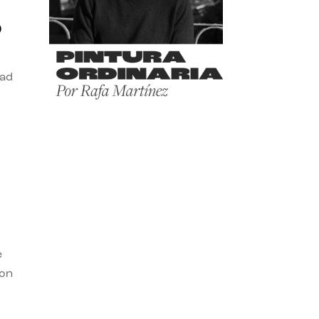
o
dad
e
con