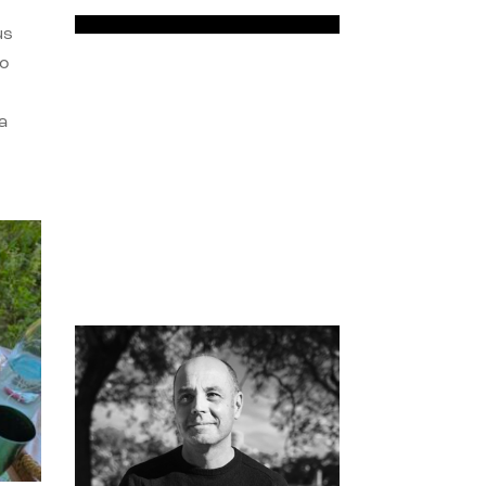
us
do
a