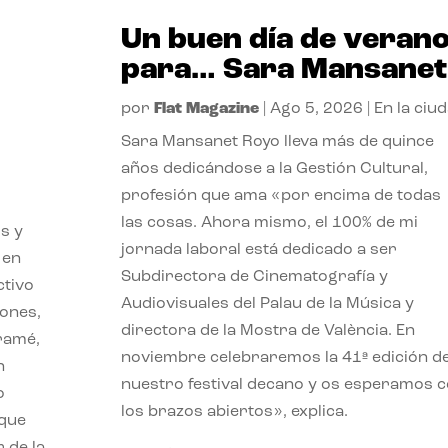
Un buen día de veran
para… Sara Mansanet
por
Flat Magazine
|
Ago 5, 2026
|
En la ciu
Sara Mansanet Royo lleva más de quince
años dedicándose a la Gestión Cultural,
profesión que ama «por encima de todas
las cosas. Ahora mismo, el 100% de mi
s y
jornada laboral está dedicado a ser
 en
Subdirectora de Cinematografía y
ctivo
Audiovisuales del Palau de la Música y
iones,
directora de la Mostra de València. En
iramé,
noviembre celebraremos la 41ª edición d
n
nuestro festival decano y os esperamos 
o
los brazos abiertos», explica.
 que
 de la