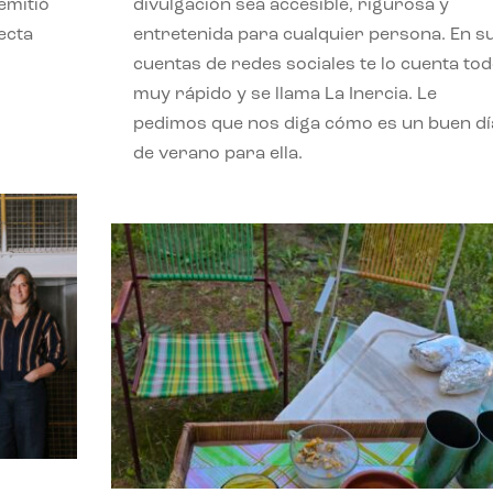
emitió
divulgación sea accesible, rigurosa y
ecta
entretenida para cualquier persona. En s
l
cuentas de redes sociales te lo cuenta to
muy rápido y se llama La Inercia. Le
pedimos que nos diga cómo es un buen dí
de verano para ella.