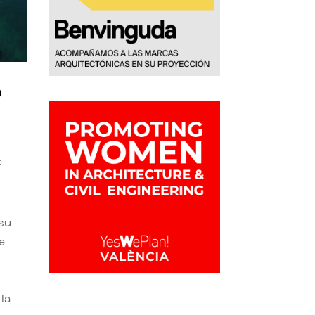
o
e
 su
e
la