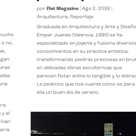
por
Flat Magazine
|
Ago 2, 2026
|
Arquitectura
,
Reportaje
Graduada en Arquitectura y Arte y Diseño
 mucho
Empar Juanes (Valencia, 1990) se ha
 o no,
especializado en joyería y fusiona diverso
as,
conocimientos en su práctica artística,
agan
transformando piedras preciosas en bru
turas
en delicadas obras escultóricas que
vadas
parecen flotar entre lo tangible y lo etére
 una
Le pedimos que nos cuente cómo es para
ella un buen día de verano.
ora
 y el
 Ivan
aría