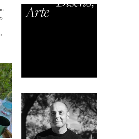
us
do
a