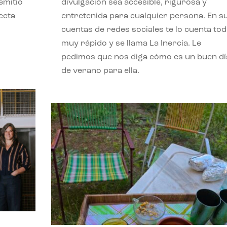
emitió
divulgación sea accesible, rigurosa y
ecta
entretenida para cualquier persona. En s
l
cuentas de redes sociales te lo cuenta to
muy rápido y se llama La Inercia. Le
pedimos que nos diga cómo es un buen dí
de verano para ella.