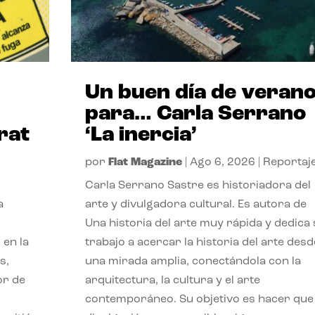
Un buen día de veran
para… Carla Serrano
rat
‘La inercia’
por
Flat Magazine
|
Ago 6, 2026
|
Reportaj
Carla Serrano Sastre es historiadora del
a
arte y divulgadora cultural. Es autora de
Una historia del arte muy rápida y dedica
 en la
trabajo a acercar la historia del arte desd
s,
una mirada amplia, conectándola con la
or de
arquitectura, la cultura y el arte
contemporáneo. Su objetivo es hacer que 