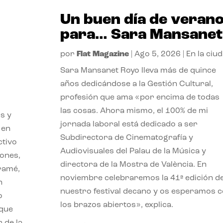
Un buen día de veran
para… Sara Mansanet
por
Flat Magazine
|
Ago 5, 2026
|
En la ciu
Sara Mansanet Royo lleva más de quince
años dedicándose a la Gestión Cultural,
profesión que ama «por encima de todas
las cosas. Ahora mismo, el 100% de mi
s y
jornada laboral está dedicado a ser
 en
Subdirectora de Cinematografía y
ctivo
Audiovisuales del Palau de la Música y
iones,
directora de la Mostra de València. En
iramé,
noviembre celebraremos la 41ª edición d
n
nuestro festival decano y os esperamos 
o
los brazos abiertos», explica.
 que
 de la