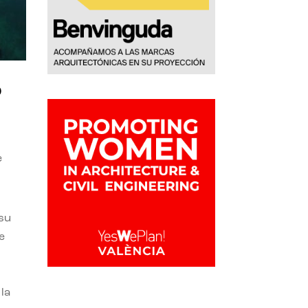
o
e
 su
e
la