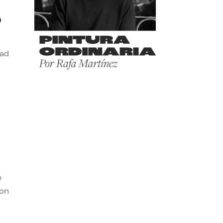
o
dad
e
con