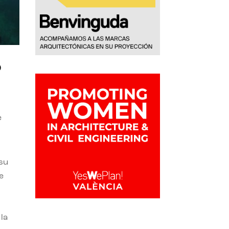
o
e
 su
e
la