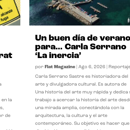
Un buen día de veran
para… Carla Serrano
rat
‘La inercia’
por
Flat Magazine
|
Ago 6, 2026
|
Reportaj
Carla Serrano Sastre es historiadora del
a
arte y divulgadora cultural. Es autora de
Una historia del arte muy rápida y dedica
 en la
trabajo a acercar la historia del arte desd
s,
una mirada amplia, conectándola con la
or de
arquitectura, la cultura y el arte
contemporáneo. Su objetivo es hacer que 