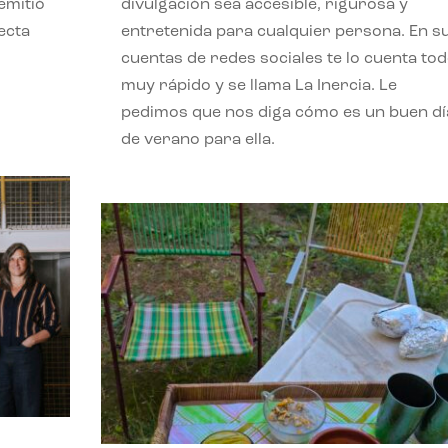
emitió
divulgación sea accesible, rigurosa y
ecta
entretenida para cualquier persona. En s
l
cuentas de redes sociales te lo cuenta to
muy rápido y se llama La Inercia. Le
pedimos que nos diga cómo es un buen dí
de verano para ella.