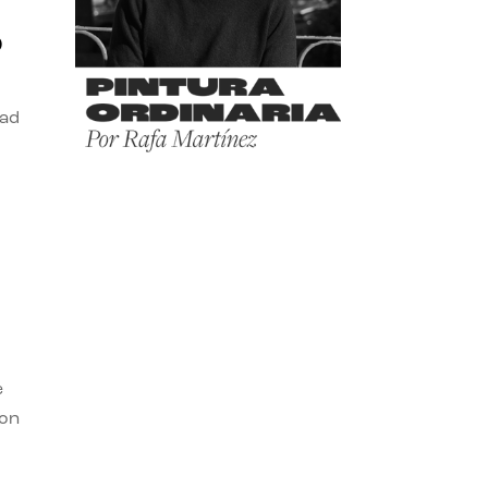
o
dad
e
con