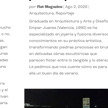
por
Flat Magazine
|
Ago 2, 2026
|
Arquitectura
,
Reportaje
Graduada en Arquitectura y Arte y Diseño
 mucho
Empar Juanes (Valencia, 1990) se ha
 o no,
especializado en joyería y fusiona diverso
as,
conocimientos en su práctica artística,
agan
transformando piedras preciosas en bru
turas
en delicadas obras escultóricas que
vadas
parecen flotar entre lo tangible y lo etére
 una
Le pedimos que nos cuente cómo es para
ella un buen día de verano.
ora
 y el
 Ivan
aría