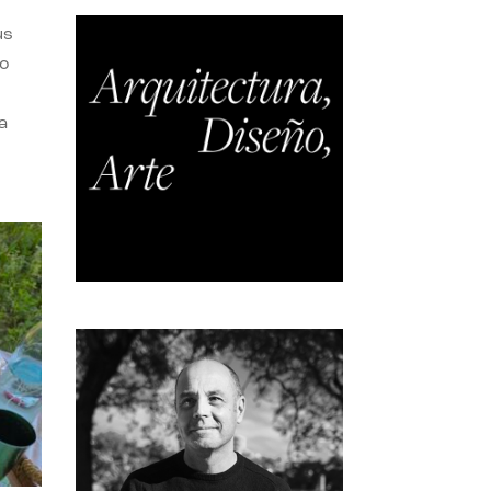
us
do
a