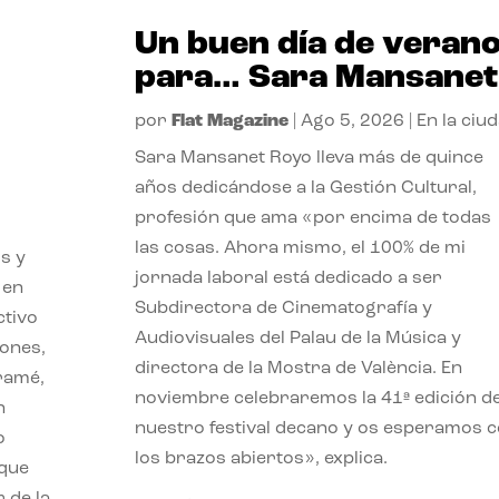
Un buen día de veran
para… Sara Mansanet
por
Flat Magazine
|
Ago 5, 2026
|
En la ciu
Sara Mansanet Royo lleva más de quince
años dedicándose a la Gestión Cultural,
profesión que ama «por encima de todas
las cosas. Ahora mismo, el 100% de mi
s y
jornada laboral está dedicado a ser
 en
Subdirectora de Cinematografía y
ctivo
Audiovisuales del Palau de la Música y
iones,
directora de la Mostra de València. En
iramé,
noviembre celebraremos la 41ª edición d
n
nuestro festival decano y os esperamos 
o
los brazos abiertos», explica.
 que
 de la