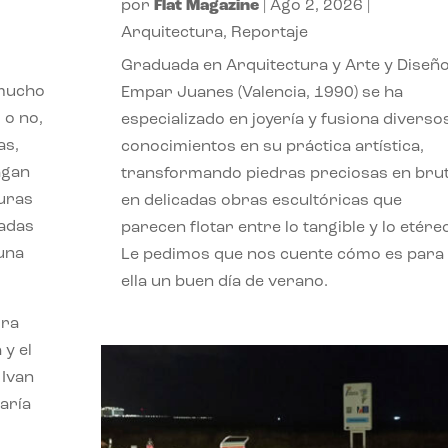
por
Flat Magazine
|
Ago 2, 2026
|
Arquitectura
,
Reportaje
Graduada en Arquitectura y Arte y Diseño
 mucho
Empar Juanes (Valencia, 1990) se ha
 o no,
especializado en joyería y fusiona diverso
as,
conocimientos en su práctica artística,
agan
transformando piedras preciosas en bru
turas
en delicadas obras escultóricas que
vadas
parecen flotar entre lo tangible y lo etére
 una
Le pedimos que nos cuente cómo es para
ella un buen día de verano.
ora
 y el
 Ivan
aría