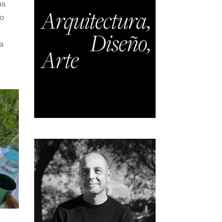
us
do
a