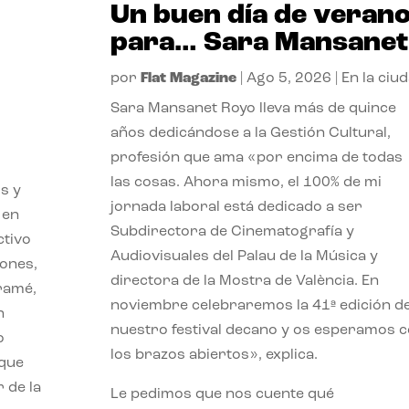
Un buen día de veran
para… Sara Mansanet
por
Flat Magazine
|
Ago 5, 2026
|
En la ciu
Sara Mansanet Royo lleva más de quince
años dedicándose a la Gestión Cultural,
profesión que ama «por encima de todas
las cosas. Ahora mismo, el 100% de mi
s y
jornada laboral está dedicado a ser
 en
Subdirectora de Cinematografía y
ctivo
Audiovisuales del Palau de la Música y
iones,
directora de la Mostra de València. En
iramé,
noviembre celebraremos la 41ª edición d
n
nuestro festival decano y os esperamos 
o
los brazos abiertos», explica.
 que
 de la
Le pedimos que nos cuente qué