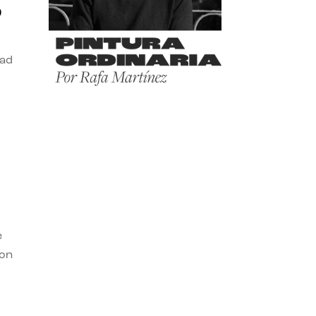
o
dad
e
con