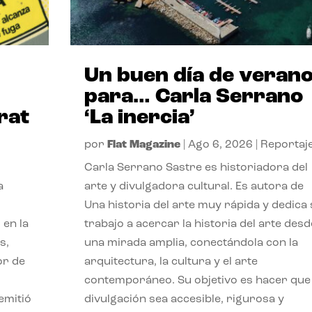
Un buen día de veran
para… Carla Serrano
rat
‘La inercia’
por
Flat Magazine
|
Ago 6, 2026
|
Reportaj
Carla Serrano Sastre es historiadora del
a
arte y divulgadora cultural. Es autora de
Una historia del arte muy rápida y dedica
 en la
trabajo a acercar la historia del arte desd
s,
una mirada amplia, conectándola con la
or de
arquitectura, la cultura y el arte
contemporáneo. Su objetivo es hacer que 
emitió
divulgación sea accesible, rigurosa y