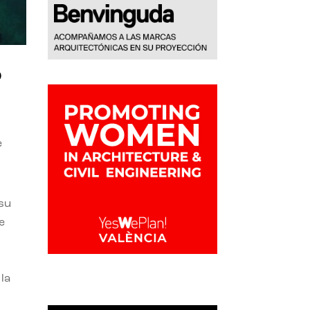
o
e
 su
e
la