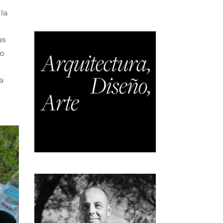
la
us
do
a