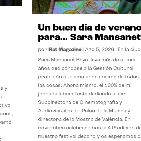
Un buen día de veran
para… Sara Mansanet
por
Flat Magazine
|
Ago 5, 2026
|
En la ciu
Sara Mansanet Royo lleva más de quince
años dedicándose a la Gestión Cultural,
profesión que ama «por encima de todas
las cosas. Ahora mismo, el 100% de mi
s y
jornada laboral está dedicado a ser
 en
Subdirectora de Cinematografía y
ctivo
Audiovisuales del Palau de la Música y
iones,
directora de la Mostra de València. En
iramé,
noviembre celebraremos la 41ª edición d
n
nuestro festival decano y os esperamos 
o