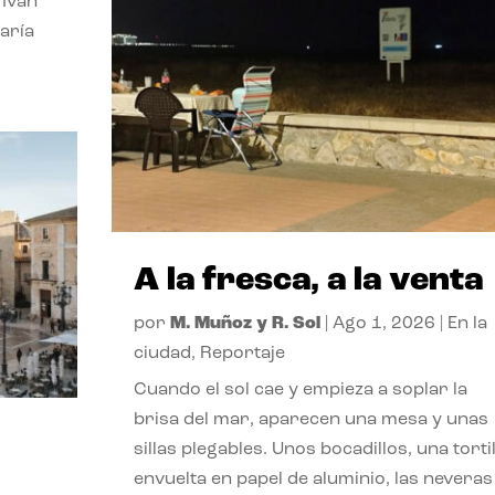
 Ivan
aría
A la fresca, a la venta
por
M. Muñoz y R. Sol
|
Ago 1, 2026
|
En la
ciudad
,
Reportaje
Cuando el sol cae y empieza a soplar la
brisa del mar, aparecen una mesa y unas
sillas plegables. Unos bocadillos, una tortil
envuelta en papel de aluminio, las neveras