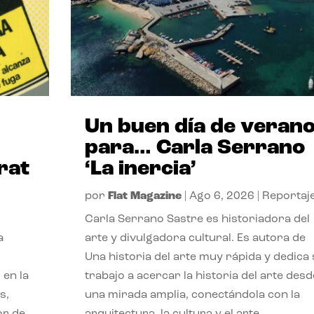
Un buen día de veran
para… Carla Serrano
rat
‘La inercia’
por
Flat Magazine
|
Ago 6, 2026
|
Reportaj
Carla Serrano Sastre es historiadora del
a
arte y divulgadora cultural. Es autora de
Una historia del arte muy rápida y dedica
 en la
trabajo a acercar la historia del arte desd
s,
una mirada amplia, conectándola con la
or de
arquitectura, la cultura y el arte