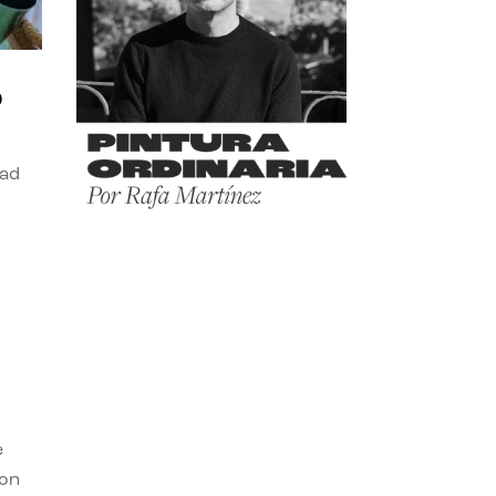
o
dad
e
con