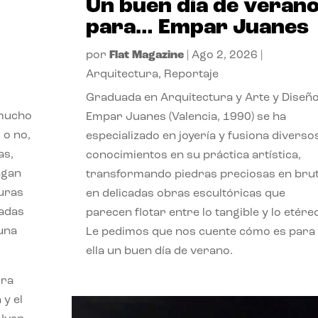
Un buen día de veran
para… Empar Juanes
por
Flat Magazine
|
Ago 2, 2026
|
Arquitectura
,
Reportaje
Graduada en Arquitectura y Arte y Diseño
 mucho
Empar Juanes (Valencia, 1990) se ha
 o no,
especializado en joyería y fusiona diverso
as,
conocimientos en su práctica artística,
agan
transformando piedras preciosas en bru
turas
en delicadas obras escultóricas que
vadas
parecen flotar entre lo tangible y lo etére
 una
Le pedimos que nos cuente cómo es para
ella un buen día de verano.
ora
 y el