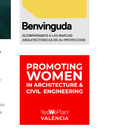
o
e
 su
e