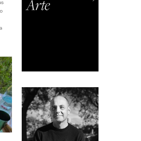
us
do
a