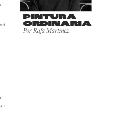
o
dad
e
con