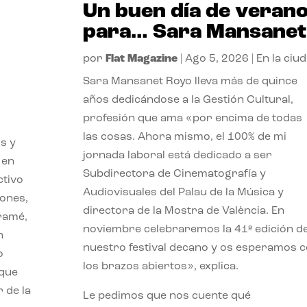
Un buen día de veran
para… Sara Mansanet
por
Flat Magazine
|
Ago 5, 2026
|
En la ciu
Sara Mansanet Royo lleva más de quince
años dedicándose a la Gestión Cultural,
profesión que ama «por encima de todas
las cosas. Ahora mismo, el 100% de mi
s y
jornada laboral está dedicado a ser
 en
Subdirectora de Cinematografía y
ctivo
Audiovisuales del Palau de la Música y
iones,
directora de la Mostra de València. En
iramé,
noviembre celebraremos la 41ª edición d
n
nuestro festival decano y os esperamos 
o
los brazos abiertos», explica.
 que
 de la
Le pedimos que nos cuente qué