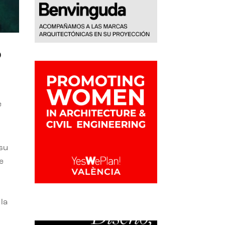
o
e
 su
e
la