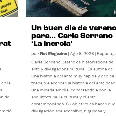
Un buen día de veran
para… Carla Serrano
rat
‘La inercia’
por
Flat Magazine
|
Ago 6, 2026
|
Reportaj
Carla Serrano Sastre es historiadora del
a
arte y divulgadora cultural. Es autora de
Una historia del arte muy rápida y dedica
 en la
trabajo a acercar la historia del arte desd
s,
una mirada amplia, conectándola con la
or de
arquitectura, la cultura y el arte
contemporáneo. Su objetivo es hacer que 
emitió
divulgación sea accesible, rigurosa y