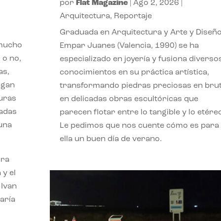
por
Flat Magazine
|
Ago 2, 2026
|
Arquitectura
,
Reportaje
Graduada en Arquitectura y Arte y Diseño
 mucho
Empar Juanes (Valencia, 1990) se ha
 o no,
especializado en joyería y fusiona diverso
as,
conocimientos en su práctica artística,
agan
transformando piedras preciosas en bru
turas
en delicadas obras escultóricas que
vadas
parecen flotar entre lo tangible y lo etére
 una
Le pedimos que nos cuente cómo es para
ella un buen día de verano.
ora
 y el
 Ivan
aría