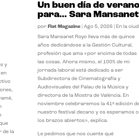
Un buen día de veran
para… Sara Mansanet
por
Flat Magazine
|
Ago 5, 2026
|
En la ciu
Sara Mansanet Royo lleva más de quince
años dedicándose a la Gestión Cultural,
profesión que ama «por encima de todas
las cosas. Ahora mismo, el 100% de mi
s y
jornada laboral está dedicado a ser
 en
Subdirectora de Cinematografía y
ctivo
Audiovisuales del Palau de la Música y
iones,
directora de la Mostra de València. En
iramé,
noviembre celebraremos la 41ª edición d
n
nuestro festival decano y os esperamos 
o
los brazos abiertos», explica.
 que
 de la
Le pedimos que nos cuente qué