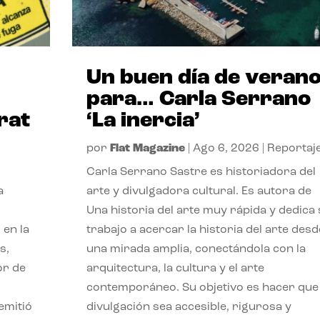
Un buen día de veran
para… Carla Serrano
rat
‘La inercia’
por
Flat Magazine
|
Ago 6, 2026
|
Reportaj
Carla Serrano Sastre es historiadora del
a
arte y divulgadora cultural. Es autora de
Una historia del arte muy rápida y dedica
 en la
trabajo a acercar la historia del arte desd
s,
una mirada amplia, conectándola con la
or de
arquitectura, la cultura y el arte
contemporáneo. Su objetivo es hacer que 
emitió
divulgación sea accesible, rigurosa y