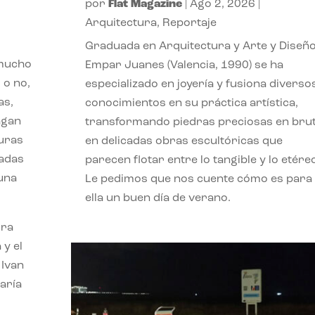
por
Flat Magazine
|
Ago 2, 2026
|
Arquitectura
,
Reportaje
Graduada en Arquitectura y Arte y Diseño
 mucho
Empar Juanes (Valencia, 1990) se ha
 o no,
especializado en joyería y fusiona diverso
as,
conocimientos en su práctica artística,
agan
transformando piedras preciosas en bru
turas
en delicadas obras escultóricas que
vadas
parecen flotar entre lo tangible y lo etére
 una
Le pedimos que nos cuente cómo es para
ella un buen día de verano.
ora
 y el
 Ivan
aría