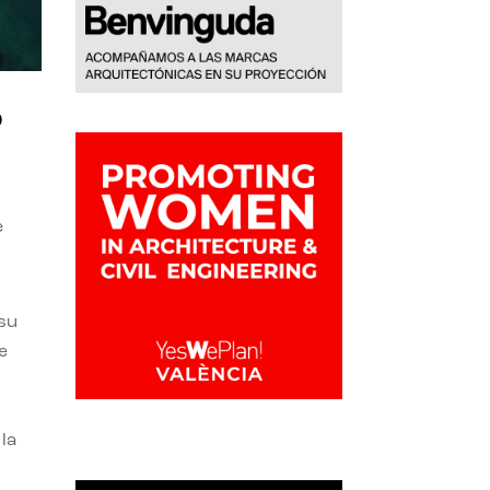
o
e
 su
e
la