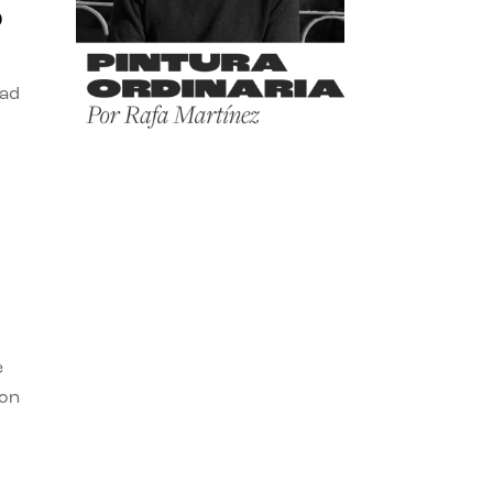
o
dad
e
con