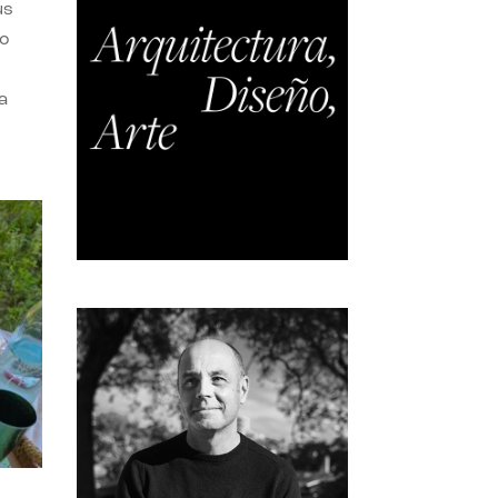
us
do
a