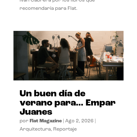
Ivan Cabrera por los libros que
recomendaría para Flat.
Un buen día de
verano para… Empar
Juanes
por
Flat Magazine
|
Ago 2, 2026
|
Arquitectura
,
Reportaje