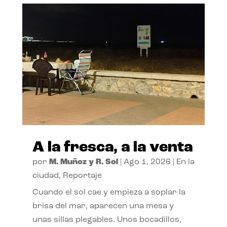
A la fresca, a la venta
por
M. Muñoz y R. Sol
|
Ago 1, 2026
|
En la
ciudad
,
Reportaje
Cuando el sol cae y empieza a soplar la
brisa del mar, aparecen una mesa y
unas sillas plegables. Unos bocadillos,