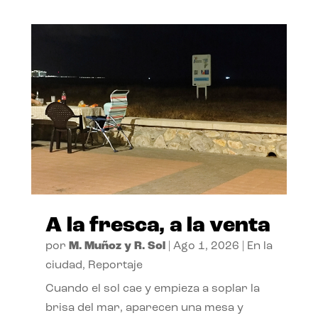
A la fresca, a la venta
por
M. Muñoz y R. Sol
|
Ago 1, 2026
|
En la
ciudad
,
Reportaje
Cuando el sol cae y empieza a soplar la
brisa del mar, aparecen una mesa y