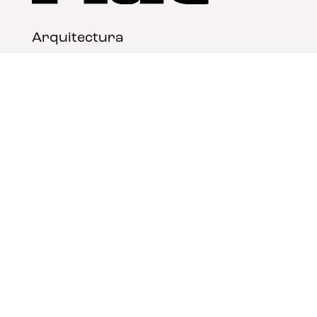
Arquitectura
Diseño
Arte
Nosotros
Nota legal
Contacto
© FLAT Magazine 2026