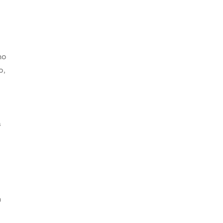
ho
o,
s
s
n