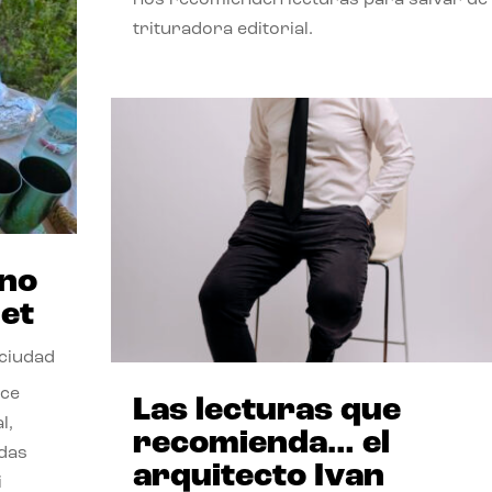
trituradora editorial.
ano
et
 ciudad
nce
Las lecturas que
l,
recomienda… el
odas
arquitecto Ivan
i