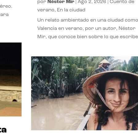
por
Néstor Mir
|
Ago 2, 2026
|
Cuento de
téreo.
verano
,
En la ciudad
para
Un relato ambientado en una ciudad com
Valencia en verano, por un autor, Néstor
Mir, que conoce bien sobre lo que escribe
ta