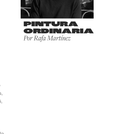
o
s,
,
la