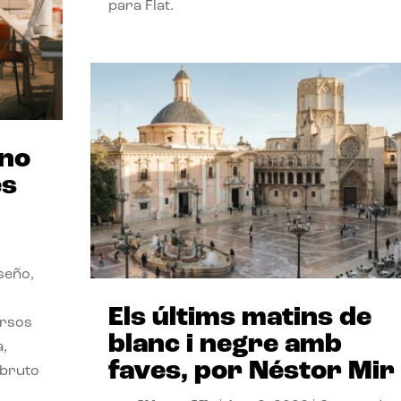
para Flat.
ano
es
seño,
Els últims matins de
ersos
blanc i negre amb
a,
faves, por Néstor Mir
 bruto