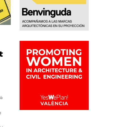
t
la
e