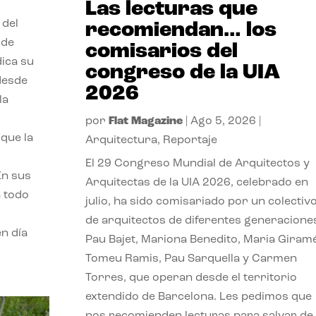
Las lecturas que
 del
recomiendan… los
 de
comisarios del
dica su
congreso de la UIA
 desde
2026
la
por
Flat Magazine
|
Ago 5, 2026
|
que la
Arquitectura
,
Reportaje
El 29 Congreso Mundial de Arquitectos y
En sus
Arquitectas de la UIA 2026, celebrado en
a todo
julio, ha sido comisariado por un colectiv
de arquitectos de diferentes generacione
n día
Pau Bajet, Mariona Benedito, Maria Giramé
Tomeu Ramis, Pau Sarquella y Carmen
Torres, que operan desde el territorio
extendido de Barcelona. Les pedimos que
nos recomienden lecturas para salvar de 