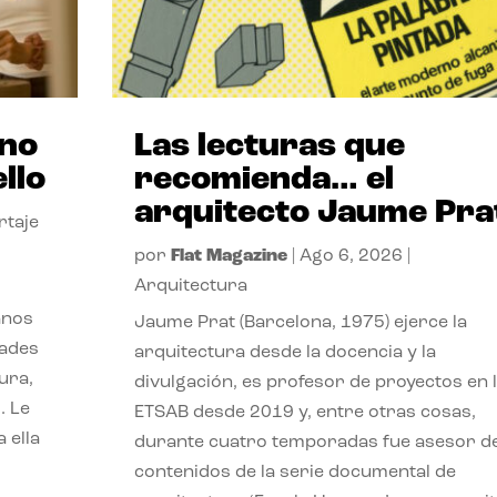
ano
Las lecturas que
llo
recomienda… el
arquitecto Jaume Pra
rtaje
por
Flat Magazine
|
Ago 6, 2026
|
Arquitectura
anos
Jaume Prat (Barcelona, 1975) ejerce la
dades
arquitectura desde la docencia y la
ura,
divulgación, es profesor de proyectos en 
. Le
ETSAB desde 2019 y, entre otras cosas,
 ella
durante cuatro temporadas fue asesor d
contenidos de la serie documental de