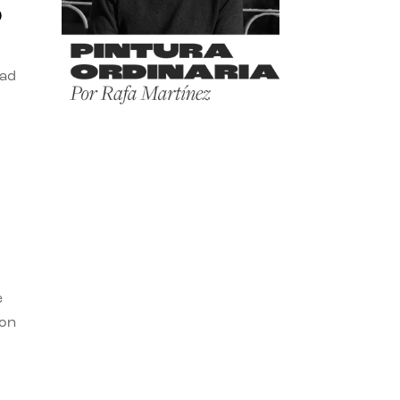
o
dad
e
con