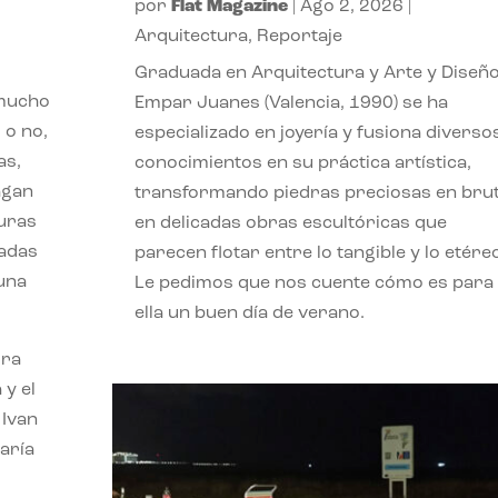
por
Flat Magazine
|
Ago 2, 2026
|
Arquitectura
,
Reportaje
Graduada en Arquitectura y Arte y Diseño
 mucho
Empar Juanes (Valencia, 1990) se ha
 o no,
especializado en joyería y fusiona diverso
as,
conocimientos en su práctica artística,
agan
transformando piedras preciosas en bru
turas
en delicadas obras escultóricas que
vadas
parecen flotar entre lo tangible y lo etére
 una
Le pedimos que nos cuente cómo es para
ella un buen día de verano.
ora
 y el
 Ivan
aría