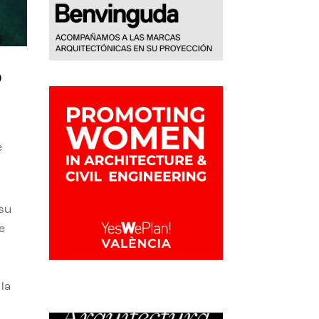
o
e
 su
e
la