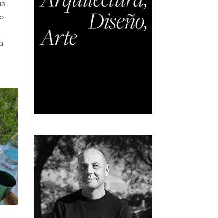
us
do
a