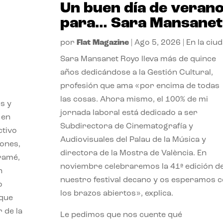
Un buen día de veran
para… Sara Mansanet
por
Flat Magazine
|
Ago 5, 2026
|
En la ciu
Sara Mansanet Royo lleva más de quince
años dedicándose a la Gestión Cultural,
profesión que ama «por encima de todas
las cosas. Ahora mismo, el 100% de mi
s y
jornada laboral está dedicado a ser
 en
Subdirectora de Cinematografía y
ctivo
Audiovisuales del Palau de la Música y
iones,
directora de la Mostra de València. En
iramé,
noviembre celebraremos la 41ª edición d
n
nuestro festival decano y os esperamos 
o
los brazos abiertos», explica.
 que
 de la
Le pedimos que nos cuente qué