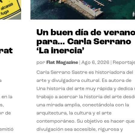
Un buen día de veran
para… Carla Serrano
rat
‘La inercia’
por
Flat Magazine
|
Ago 6, 2026
|
Reportaj
Carla Serrano Sastre es historiadora del
a
arte y divulgadora cultural. Es autora de
Una historia del arte muy rápida y dedica
 en la
trabajo a acercar la historia del arte desd
s,
una mirada amplia, conectándola con la
or de
arquitectura, la cultura y el arte
contemporáneo. Su objetivo es hacer que 
emitió
divulgación sea accesible, rigurosa y