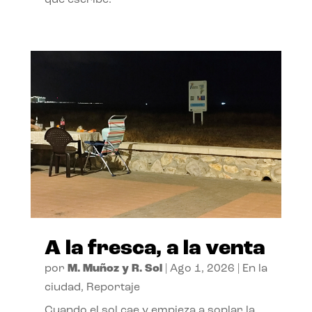
A la fresca, a la venta
por
M. Muñoz y R. Sol
|
Ago 1, 2026
|
En la
ciudad
,
Reportaje
Cuando el sol cae y empieza a soplar la