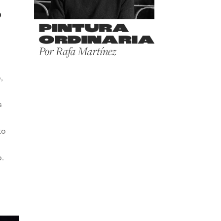
o
,
s
to
o.