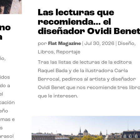
Las lecturas que
recomienda… el
ano
diseñador Ovidi Bene
a
por
Flat Magazine
|
Jul 30, 2026
|
Diseño
,
Libros
,
Reportaje
ño
,
Tras las listas de lecturas de la editora
Raquel Bada y de la ilustradora Carla
lidos
Berrocal, pedimos al artista y diseñador
do a
Ovidi Benet que nos recomiende tres libr
el
que le interesen.
cación
seño
emas e
ás
parasol