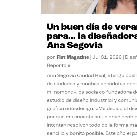
Un buen día de ver
para… la diseñador
Ana Segovia
por
Flat Magazine
|
Jul 31, 2026
|
Dise
Reportaje
Ana Segovia Ciudad Real, «tengo apel
de ciudades y muchas anécdotas debi
mi nombre», es socia co-fundadora d
estudio de diseño industrial y comuni
gráfica odosdesign. «Me dedico al di
porque me encanta solucionar probl
intentar resolver todo de la forma m
sencilla y bonita posible. Este año el 