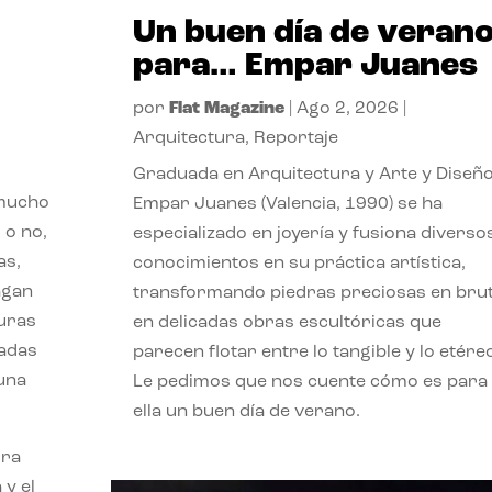
Un buen día de veran
para… Empar Juanes
por
Flat Magazine
|
Ago 2, 2026
|
Arquitectura
,
Reportaje
Graduada en Arquitectura y Arte y Diseño
 mucho
Empar Juanes (Valencia, 1990) se ha
 o no,
especializado en joyería y fusiona diverso
as,
conocimientos en su práctica artística,
agan
transformando piedras preciosas en bru
turas
en delicadas obras escultóricas que
vadas
parecen flotar entre lo tangible y lo etére
 una
Le pedimos que nos cuente cómo es para
ella un buen día de verano.
ora
 y el