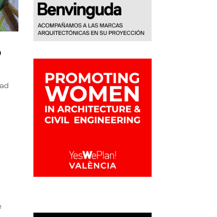
o
dad
e