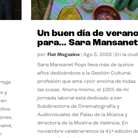
Un buen día de veran
para… Sara Mansanet
por
Flat Magazine
|
Ago 5, 2026
|
En la ciu
Sara Mansanet Royo lleva más de quince
años dedicándose a la Gestión Cultural,
profesión que ama «por encima de todas
rtaje
las cosas. Ahora mismo, el 100% de mi
s y
jornada laboral está dedicado a ser
 en
Subdirectora de Cinematografía y
ctivo
Audiovisuales del Palau de la Música y
iones,
directora de la Mostra de València. En
iramé,
noviembre celebraremos la 41ª edición d
n