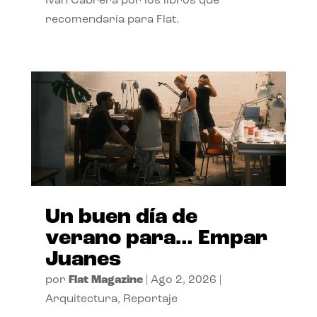
Ivan Cabrera por los libros que
recomendaría para Flat.
Un buen día de
verano para… Empar
Juanes
por
Flat Magazine
|
Ago 2, 2026
|
Arquitectura
,
Reportaje