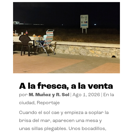
A la fresca, a la venta
por
M. Muñoz y R. Sol
|
Ago 1, 2026
|
En la
ciudad
,
Reportaje
Cuando el sol cae y empieza a soplar la
brisa del mar, aparecen una mesa y
unas sillas plegables. Unos bocadillos,