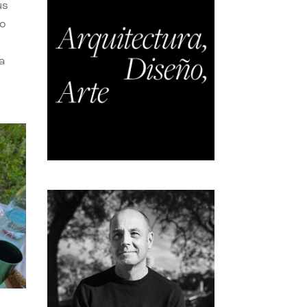
us
do
a