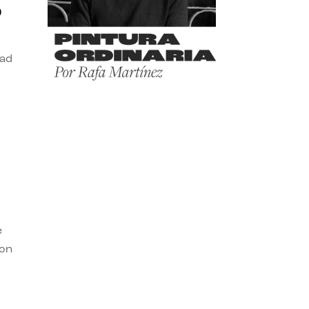
o
dad
e
con