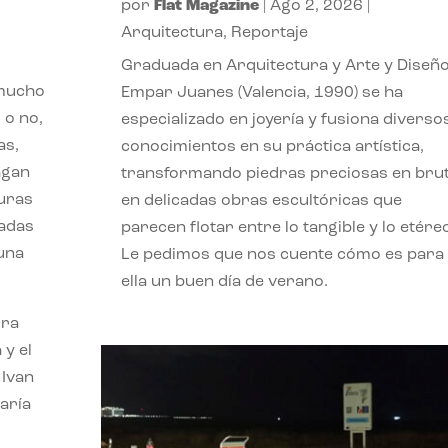
por
Flat Magazine
|
Ago 2, 2026
|
Arquitectura
,
Reportaje
Graduada en Arquitectura y Arte y Diseño
 mucho
Empar Juanes (Valencia, 1990) se ha
 o no,
especializado en joyería y fusiona diverso
as,
conocimientos en su práctica artística,
agan
transformando piedras preciosas en bru
turas
en delicadas obras escultóricas que
vadas
parecen flotar entre lo tangible y lo etére
 una
Le pedimos que nos cuente cómo es para
ella un buen día de verano.
ora
 y el
 Ivan
aría