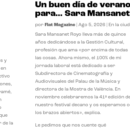
Un buen día de veran
para… Sara Mansanet
por
Flat Magazine
|
Ago 5, 2026
|
En la ciu
Sara Mansanet Royo lleva más de quince
años dedicándose a la Gestión Cultural,
profesión que ama «por encima de todas
las cosas. Ahora mismo, el 100% de mi
s y
jornada laboral está dedicado a ser
 en
Subdirectora de Cinematografía y
ctivo
Audiovisuales del Palau de la Música y
iones,
directora de la Mostra de València. En
iramé,
noviembre celebraremos la 41ª edición d
n
nuestro festival decano y os esperamos 
o
los brazos abiertos», explica.
 que
 de la
Le pedimos que nos cuente qué