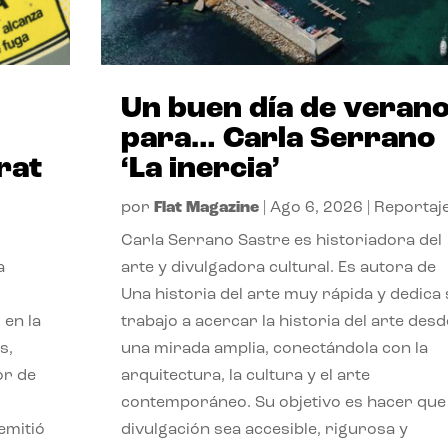
Un buen día de veran
para… Carla Serrano
rat
‘La inercia’
por
Flat Magazine
|
Ago 6, 2026
|
Reportaj
Carla Serrano Sastre es historiadora del
a
arte y divulgadora cultural. Es autora de
Una historia del arte muy rápida y dedica
 en la
trabajo a acercar la historia del arte desd
s,
una mirada amplia, conectándola con la
or de
arquitectura, la cultura y el arte
contemporáneo. Su objetivo es hacer que 
emitió
divulgación sea accesible, rigurosa y