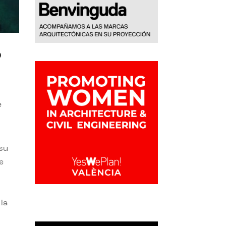
o
e
 su
e
la