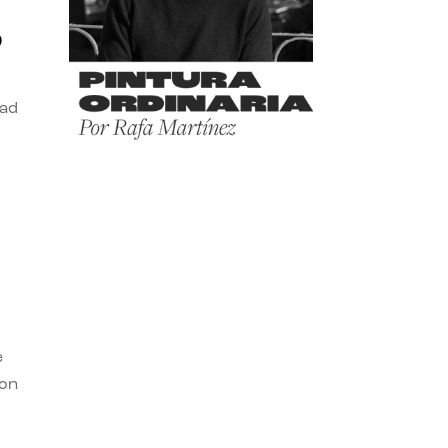
o
dad
e
con