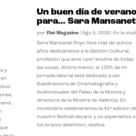
Un buen día de veran
para… Sara Mansanet
por
Flat Magazine
|
Ago 5, 2026
|
En la ciu
Sara Mansanet Royo lleva más de quince
años dedicándose a la Gestión Cultural,
profesión que ama «por encima de todas
las cosas. Ahora mismo, el 100% de mi
s y
jornada laboral está dedicado a ser
 en
Subdirectora de Cinematografía y
ctivo
Audiovisuales del Palau de la Música y
iones,
directora de la Mostra de València. En
iramé,
noviembre celebraremos la 41ª edición d
n
nuestro festival decano y os esperamos 
o
los brazos abiertos», explica.
 que
 de la