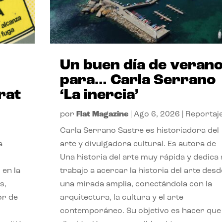
Un buen día de veran
para… Carla Serrano
rat
‘La inercia’
por
Flat Magazine
|
Ago 6, 2026
|
Reportaj
Carla Serrano Sastre es historiadora del
a
arte y divulgadora cultural. Es autora de
Una historia del arte muy rápida y dedica
 en la
trabajo a acercar la historia del arte desd
s,
una mirada amplia, conectándola con la
or de
arquitectura, la cultura y el arte
contemporáneo. Su objetivo es hacer que 