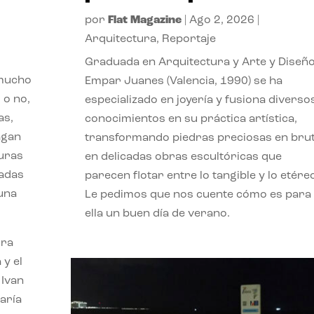
por
Flat Magazine
|
Ago 2, 2026
|
Arquitectura
,
Reportaje
Graduada en Arquitectura y Arte y Diseño
 mucho
Empar Juanes (Valencia, 1990) se ha
 o no,
especializado en joyería y fusiona diverso
as,
conocimientos en su práctica artística,
agan
transformando piedras preciosas en bru
turas
en delicadas obras escultóricas que
vadas
parecen flotar entre lo tangible y lo etére
 una
Le pedimos que nos cuente cómo es para
ella un buen día de verano.
ora
 y el
 Ivan
aría