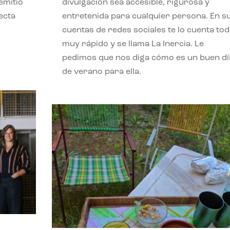
emitió
divulgación sea accesible, rigurosa y
ecta
entretenida para cualquier persona. En s
l
cuentas de redes sociales te lo cuenta to
muy rápido y se llama La Inercia. Le
pedimos que nos diga cómo es un buen dí
de verano para ella.