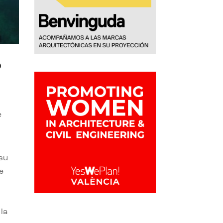
o
e
 su
e
la