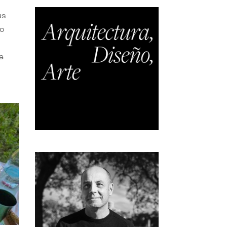
us
do
a