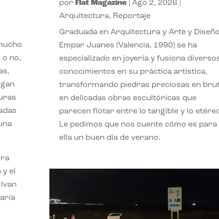
por
Flat Magazine
|
Ago 2, 2026
|
Arquitectura
,
Reportaje
Graduada en Arquitectura y Arte y Diseño
 mucho
Empar Juanes (Valencia, 1990) se ha
 o no,
especializado en joyería y fusiona diverso
as,
conocimientos en su práctica artística,
agan
transformando piedras preciosas en bru
turas
en delicadas obras escultóricas que
vadas
parecen flotar entre lo tangible y lo etére
 una
Le pedimos que nos cuente cómo es para
ella un buen día de verano.
ora
 y el
 Ivan
aría