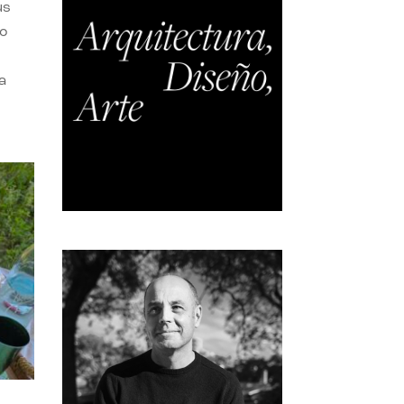
us
do
a