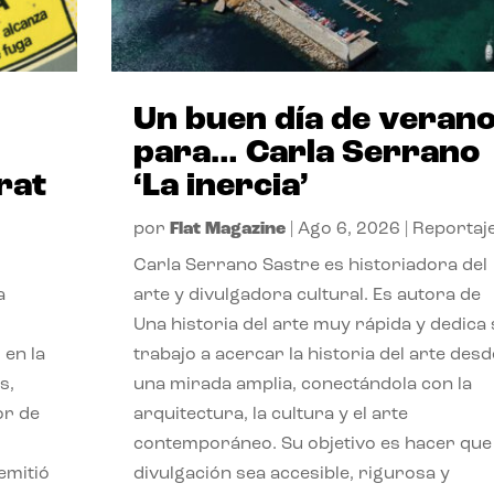
Un buen día de veran
para… Carla Serrano
rat
‘La inercia’
por
Flat Magazine
|
Ago 6, 2026
|
Reportaj
Carla Serrano Sastre es historiadora del
a
arte y divulgadora cultural. Es autora de
Una historia del arte muy rápida y dedica
 en la
trabajo a acercar la historia del arte desd
s,
una mirada amplia, conectándola con la
or de
arquitectura, la cultura y el arte
contemporáneo. Su objetivo es hacer que 
emitió
divulgación sea accesible, rigurosa y