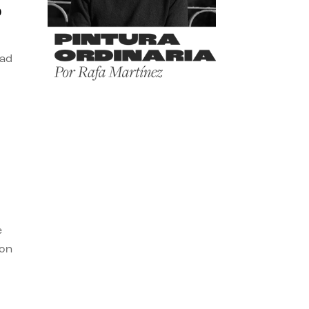
o
dad
e
con