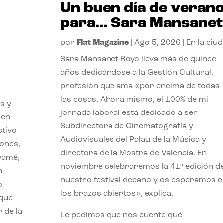
Un buen día de veran
para… Sara Mansanet
por
Flat Magazine
|
Ago 5, 2026
|
En la ciu
Sara Mansanet Royo lleva más de quince
años dedicándose a la Gestión Cultural,
profesión que ama «por encima de todas
las cosas. Ahora mismo, el 100% de mi
s y
jornada laboral está dedicado a ser
 en
Subdirectora de Cinematografía y
ctivo
Audiovisuales del Palau de la Música y
iones,
directora de la Mostra de València. En
iramé,
noviembre celebraremos la 41ª edición d
n
nuestro festival decano y os esperamos 
o
los brazos abiertos», explica.
 que
 de la
Le pedimos que nos cuente qué