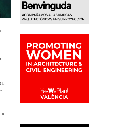
o
e
 su
e
la