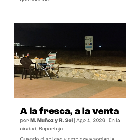
A la fresca, a la venta
por
M. Muñoz y R. Sol
|
Ago 1, 2026
|
En la
ciudad
,
Reportaje
Cuando el sol cae y empieza a soplar la