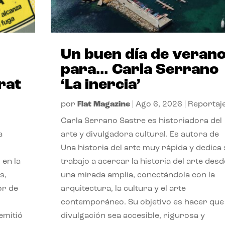
Un buen día de veran
para… Carla Serrano
rat
‘La inercia’
por
Flat Magazine
|
Ago 6, 2026
|
Reportaj
Carla Serrano Sastre es historiadora del
a
arte y divulgadora cultural. Es autora de
Una historia del arte muy rápida y dedica
 en la
trabajo a acercar la historia del arte desd
s,
una mirada amplia, conectándola con la
or de
arquitectura, la cultura y el arte
contemporáneo. Su objetivo es hacer que 
emitió
divulgación sea accesible, rigurosa y