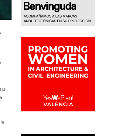
o
e
 su
e
la