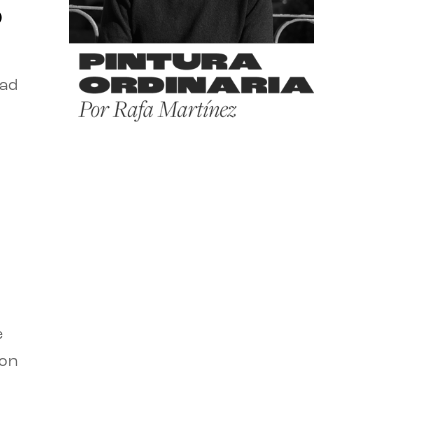
o
dad
e
con