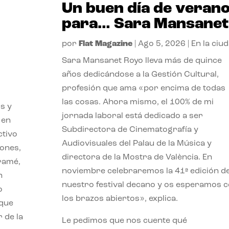
Un buen día de veran
para… Sara Mansanet
por
Flat Magazine
|
Ago 5, 2026
|
En la ciu
Sara Mansanet Royo lleva más de quince
años dedicándose a la Gestión Cultural,
profesión que ama «por encima de todas
las cosas. Ahora mismo, el 100% de mi
s y
jornada laboral está dedicado a ser
 en
Subdirectora de Cinematografía y
ctivo
Audiovisuales del Palau de la Música y
iones,
directora de la Mostra de València. En
iramé,
noviembre celebraremos la 41ª edición d
n
nuestro festival decano y os esperamos 
o
los brazos abiertos», explica.
 que
 de la
Le pedimos que nos cuente qué