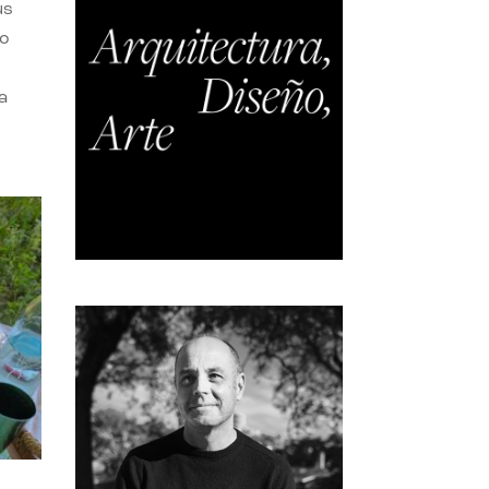
us
do
a