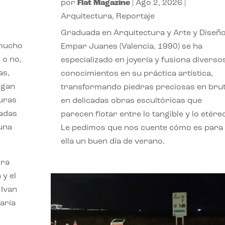
por
Flat Magazine
|
Ago 2, 2026
|
Arquitectura
,
Reportaje
Graduada en Arquitectura y Arte y Diseño
 mucho
Empar Juanes (Valencia, 1990) se ha
 o no,
especializado en joyería y fusiona diverso
as,
conocimientos en su práctica artística,
agan
transformando piedras preciosas en bru
turas
en delicadas obras escultóricas que
vadas
parecen flotar entre lo tangible y lo etére
 una
Le pedimos que nos cuente cómo es para
ella un buen día de verano.
ora
 y el
 Ivan
aría