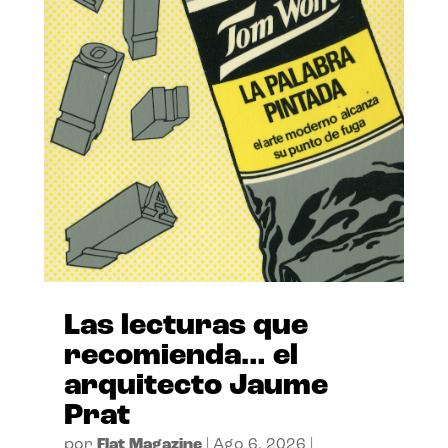
Las lecturas que
recomienda… el
arquitecto Jaume
Prat
por
Flat Magazine
|
Ago 6, 2026
|