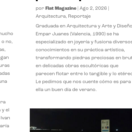
por
Flat Magazine
|
Ago 2, 2026
|
Arquitectura
,
Reportaje
Graduada en Arquitectura y Arte y Diseño
 mucho
Empar Juanes (Valencia, 1990) se ha
 o no,
especializado en joyería y fusiona diverso
as,
conocimientos en su práctica artística,
agan
transformando piedras preciosas en bru
turas
en delicadas obras escultóricas que
vadas
parecen flotar entre lo tangible y lo etére
 una
Le pedimos que nos cuente cómo es para
ella un buen día de verano.
ora
 y el
 Ivan
aría