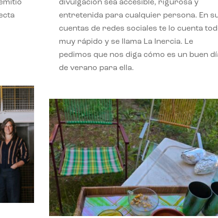
emitió
divulgación sea accesible, rigurosa y
ecta
entretenida para cualquier persona. En s
l
cuentas de redes sociales te lo cuenta to
muy rápido y se llama La Inercia. Le
pedimos que nos diga cómo es un buen dí
de verano para ella.