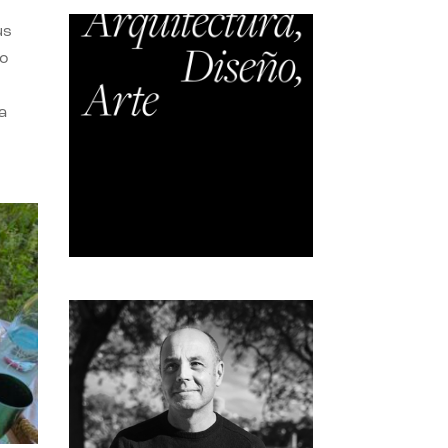
us
do
a