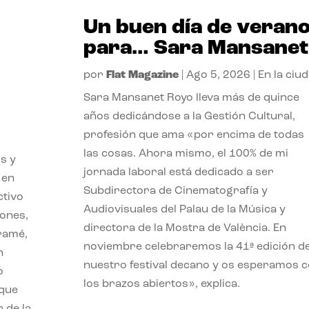
Un buen día de veran
para… Sara Mansanet
por
Flat Magazine
|
Ago 5, 2026
|
En la ciu
Sara Mansanet Royo lleva más de quince
años dedicándose a la Gestión Cultural,
profesión que ama «por encima de todas
las cosas. Ahora mismo, el 100% de mi
s y
jornada laboral está dedicado a ser
 en
Subdirectora de Cinematografía y
ctivo
Audiovisuales del Palau de la Música y
iones,
directora de la Mostra de València. En
iramé,
noviembre celebraremos la 41ª edición d
n
nuestro festival decano y os esperamos 
o
los brazos abiertos», explica.
 que
 de la