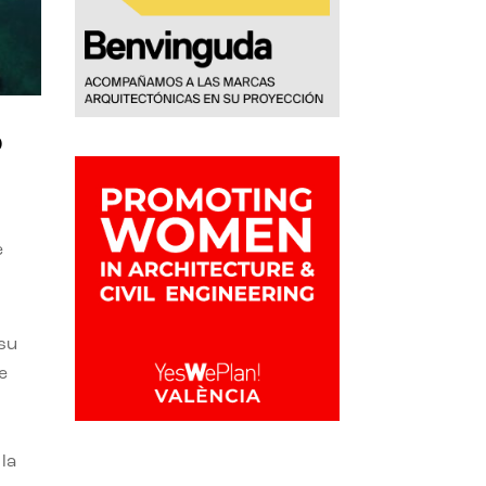
o
e
 su
e
la