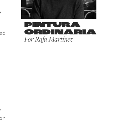
o
dad
e
con