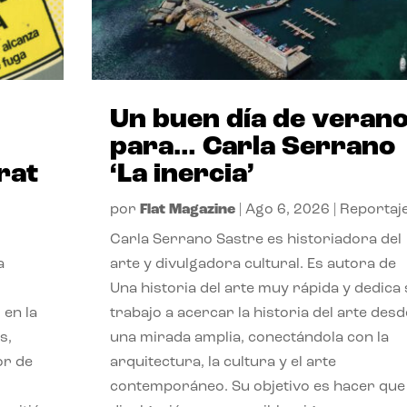
Un buen día de veran
para… Carla Serrano
rat
‘La inercia’
por
Flat Magazine
|
Ago 6, 2026
|
Reportaj
Carla Serrano Sastre es historiadora del
a
arte y divulgadora cultural. Es autora de
Una historia del arte muy rápida y dedica
 en la
trabajo a acercar la historia del arte desd
s,
una mirada amplia, conectándola con la
or de
arquitectura, la cultura y el arte
contemporáneo. Su objetivo es hacer que 