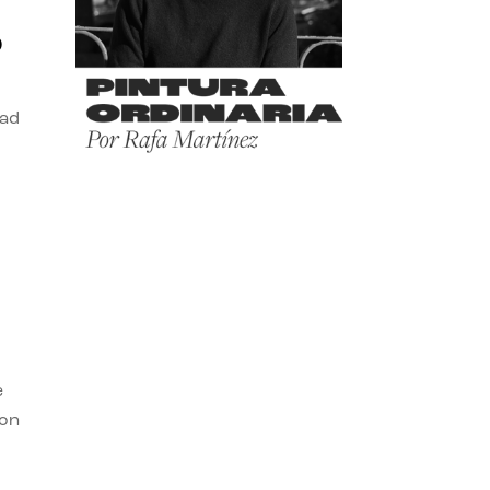
o
dad
e
con