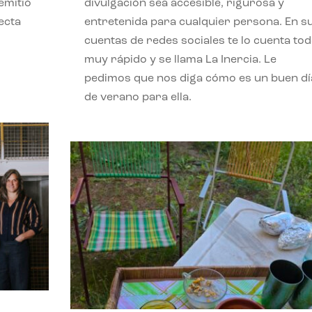
emitió
divulgación sea accesible, rigurosa y
ecta
entretenida para cualquier persona. En s
l
cuentas de redes sociales te lo cuenta to
muy rápido y se llama La Inercia. Le
pedimos que nos diga cómo es un buen dí
de verano para ella.