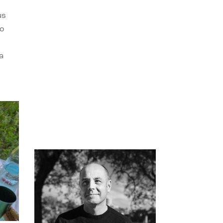
us
do
a