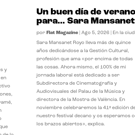
Un buen día de veran
para… Sara Mansanet
por
Flat Magazine
|
Ago 5, 2026
|
En la ciu
Sara Mansanet Royo lleva más de quince
años dedicándose a la Gestión Cultural,
profesión que ama «por encima de todas
las cosas. Ahora mismo, el 100% de mi
s y
jornada laboral está dedicado a ser
 en
Subdirectora de Cinematografía y
ctivo
Audiovisuales del Palau de la Música y
iones,
directora de la Mostra de València. En
iramé,
noviembre celebraremos la 41ª edición d
n
nuestro festival decano y os esperamos 
o
los brazos abiertos», explica.
 que
 de la