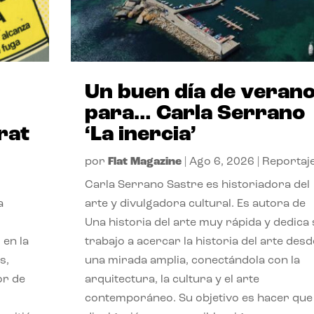
Un buen día de veran
para… Carla Serrano
rat
‘La inercia’
por
Flat Magazine
|
Ago 6, 2026
|
Reportaj
Carla Serrano Sastre es historiadora del
a
arte y divulgadora cultural. Es autora de
Una historia del arte muy rápida y dedica
 en la
trabajo a acercar la historia del arte desd
s,
una mirada amplia, conectándola con la
or de
arquitectura, la cultura y el arte
contemporáneo. Su objetivo es hacer que 