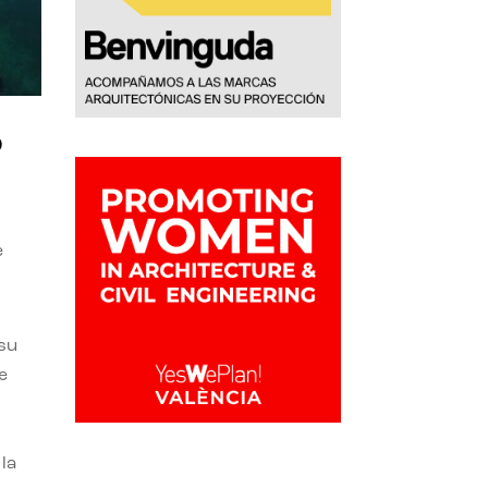
o
e
 su
e
la