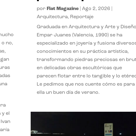
por
Flat Magazine
|
Ago 2, 2026
|
Arquitectura
,
Reportaje
Graduada en Arquitectura y Arte y Diseño
 mucho
Empar Juanes (Valencia, 1990) se ha
 o no,
especializado en joyería y fusiona diverso
as,
conocimientos en su práctica artística,
agan
transformando piedras preciosas en bru
turas
en delicadas obras escultóricas que
vadas
parecen flotar entre lo tangible y lo etére
 una
Le pedimos que nos cuente cómo es para
ella un buen día de verano.
ora
 y el
 Ivan
aría