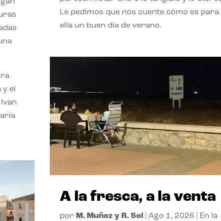
agan
Le pedimos que nos cuente cómo es para
turas
ella un buen día de verano.
vadas
 una
ora
 y el
 Ivan
aría
A la fresca, a la venta
por
M. Muñoz y R. Sol
|
Ago 1, 2026
|
En la