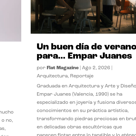
Un buen día de veran
para… Empar Juanes
por
Flat Magazine
|
Ago 2, 2026
|
Arquitectura
,
Reportaje
Graduada en Arquitectura y Arte y Diseño
Empar Juanes (Valencia, 1990) se ha
especializado en joyería y fusiona diverso
conocimientos en su práctica artística,
 mucho
transformando piedras preciosas en bru
 o no,
en delicadas obras escultóricas que
as,
parecen flotar entre lo tangible y lo etére