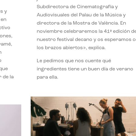
Subdirectora de Cinematografía y
s y
Audiovisuales del Palau de la Música y
 en
directora de la Mostra de València. En
ctivo
noviembre celebraremos la 41ª edición d
iones,
nuestro festival decano y os esperamos 
iramé,
los brazos abiertos», explica.
n
o
Le pedimos que nos cuente qué
 que
ingredientes tiene un buen día de verano
 de la
para ella.