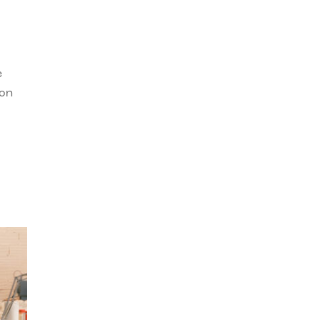
e
con