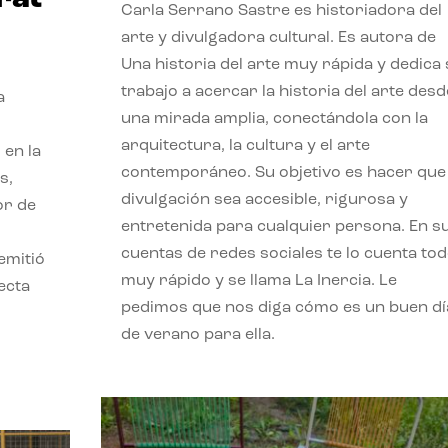
Carla Serrano Sastre es historiadora del
arte y divulgadora cultural. Es autora de
Una historia del arte muy rápida y dedica
trabajo a acercar la historia del arte desd
a
una mirada amplia, conectándola con la
arquitectura, la cultura y el arte
 en la
contemporáneo. Su objetivo es hacer que 
s,
divulgación sea accesible, rigurosa y
or de
entretenida para cualquier persona. En s
cuentas de redes sociales te lo cuenta to
emitió
muy rápido y se llama La Inercia. Le
ecta
pedimos que nos diga cómo es un buen dí
l
de verano para ella.