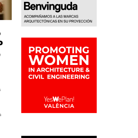
o
o
e
s
a