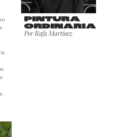
 su
e
la
us
do
a