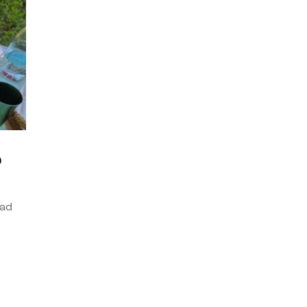
o
dad