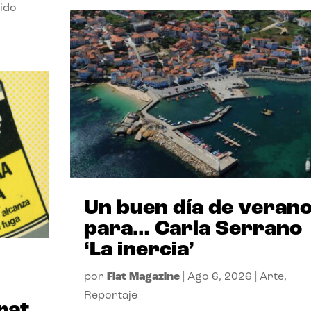
ido
Un buen día de veran
para… Carla Serrano
‘La inercia’
por
Flat Magazine
|
Ago 6, 2026
|
Arte
,
Reportaje
rat