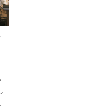
o
,
s
to
o.