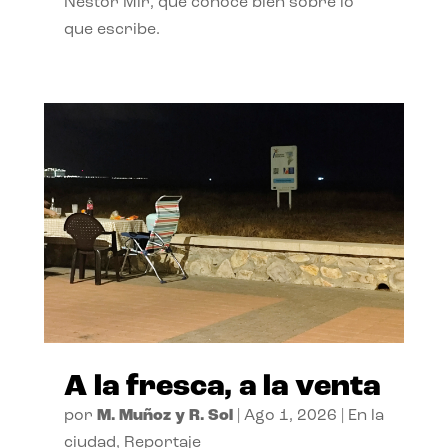
Néstor Mir, que conoce bien sobre lo
que escribe.
A la fresca, a la venta
por
M. Muñoz y R. Sol
|
Ago 1, 2026
|
En la
ciudad
,
Reportaje