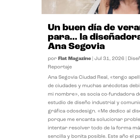
Un buen día de ver
para… la diseñador
Ana Segovia
por
Flat Magazine
|
Jul 31, 2026
|
Dise
Reportaje
Ana Segovia Ciudad Real, «tengo apel
de ciudades y muchas anécdotas debi
mi nombre», es socia co-fundadora d
estudio de diseño industrial y comuni
gráfica odosdesign. «Me dedico al di
porque me encanta solucionar probl
intentar resolver todo de la forma m
sencilla y bonita posible. Este año el 