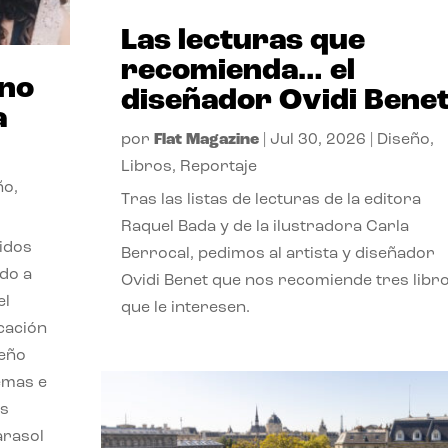
Las lecturas que
recomienda… el
ano
diseñador Ovidi Bene
a
por
Flat Magazine
|
Jul 30, 2026
|
Diseño
,
Libros
,
Reportaje
ño
,
Tras las listas de lecturas de la editora
Raquel Bada y de la ilustradora Carla
lidos
Berrocal, pedimos al artista y diseñador
do a
Ovidi Benet que nos recomiende tres libr
el
que le interesen.
cación
seño
emas e
ás
parasol