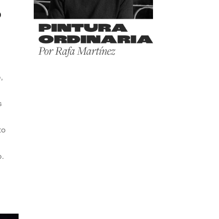
o
,
s
to
o.