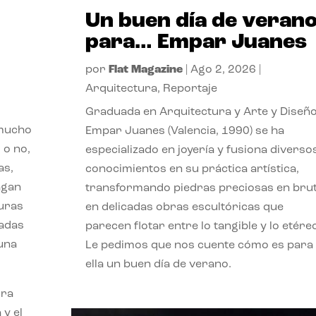
Un buen día de veran
para… Empar Juanes
por
Flat Magazine
|
Ago 2, 2026
|
Arquitectura
,
Reportaje
Graduada en Arquitectura y Arte y Diseño
 mucho
Empar Juanes (Valencia, 1990) se ha
 o no,
especializado en joyería y fusiona diverso
as,
conocimientos en su práctica artística,
agan
transformando piedras preciosas en bru
turas
en delicadas obras escultóricas que
vadas
parecen flotar entre lo tangible y lo etére
 una
Le pedimos que nos cuente cómo es para
ella un buen día de verano.
ora
 y el