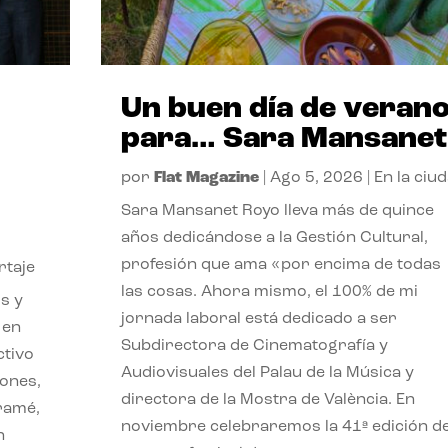
Un buen día de veran
para… Sara Mansanet
por
Flat Magazine
|
Ago 5, 2026
|
En la ciu
Sara Mansanet Royo lleva más de quince
años dedicándose a la Gestión Cultural,
profesión que ama «por encima de todas
rtaje
las cosas. Ahora mismo, el 100% de mi
s y
jornada laboral está dedicado a ser
 en
Subdirectora de Cinematografía y
ctivo
Audiovisuales del Palau de la Música y
iones,
directora de la Mostra de València. En
iramé,
noviembre celebraremos la 41ª edición d
n