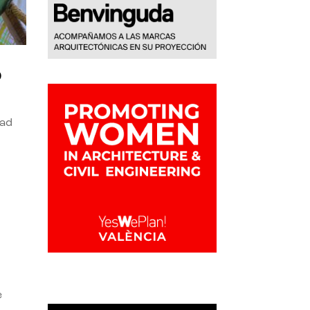
o
dad
e