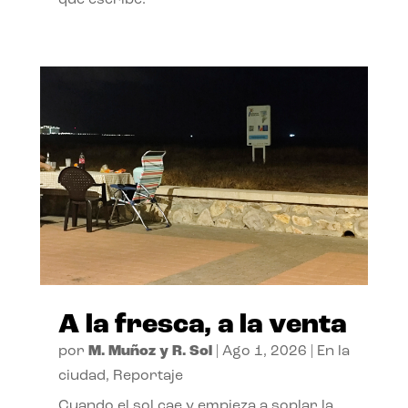
A la fresca, a la venta
por
M. Muñoz y R. Sol
|
Ago 1, 2026
|
En la
ciudad
,
Reportaje
Cuando el sol cae y empieza a soplar la