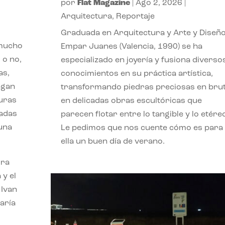
por
Flat Magazine
|
Ago 2, 2026
|
Arquitectura
,
Reportaje
Graduada en Arquitectura y Arte y Diseño
 mucho
Empar Juanes (Valencia, 1990) se ha
 o no,
especializado en joyería y fusiona diverso
as,
conocimientos en su práctica artística,
agan
transformando piedras preciosas en bru
turas
en delicadas obras escultóricas que
vadas
parecen flotar entre lo tangible y lo etére
 una
Le pedimos que nos cuente cómo es para
ella un buen día de verano.
ora
 y el
 Ivan
aría