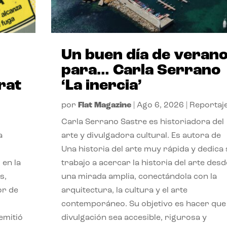
Un buen día de veran
para… Carla Serrano
rat
‘La inercia’
por
Flat Magazine
|
Ago 6, 2026
|
Reportaj
Carla Serrano Sastre es historiadora del
a
arte y divulgadora cultural. Es autora de
Una historia del arte muy rápida y dedica
 en la
trabajo a acercar la historia del arte desd
s,
una mirada amplia, conectándola con la
or de
arquitectura, la cultura y el arte
contemporáneo. Su objetivo es hacer que 
emitió
divulgación sea accesible, rigurosa y