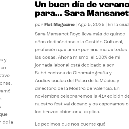
Un buen día de veran
para… Sara Mansanet
por
Flat Magazine
|
Ago 5, 2026
|
En la ciu
Sara Mansanet Royo lleva más de quince
años dedicándose a la Gestión Cultural,
profesión que ama «por encima de todas
las cosas. Ahora mismo, el 100% de mi
s y
jornada laboral está dedicado a ser
 en
Subdirectora de Cinematografía y
ctivo
Audiovisuales del Palau de la Música y
iones,
directora de la Mostra de València. En
iramé,
noviembre celebraremos la 41ª edición d
n
nuestro festival decano y os esperamos 
o
los brazos abiertos», explica.
 que
 de la
Le pedimos que nos cuente qué