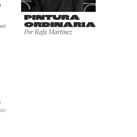
o
dad
e
con