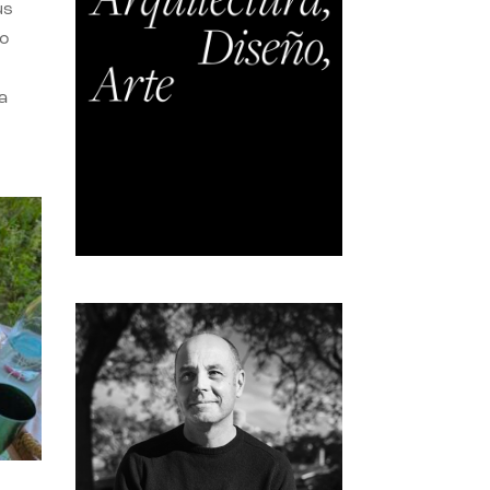
us
do
a