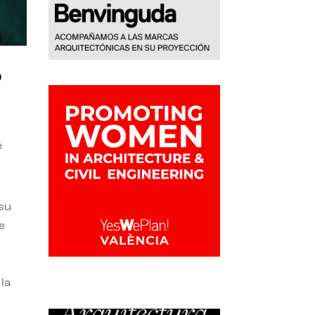
o
e
 su
e
la