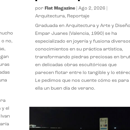
por
Flat Magazine
|
Ago 2, 2026
|
Arquitectura
,
Reportaje
Graduada en Arquitectura y Arte y Diseño
 mucho
Empar Juanes (Valencia, 1990) se ha
 o no,
especializado en joyería y fusiona diverso
as,
conocimientos en su práctica artística,
agan
transformando piedras preciosas en bru
turas
en delicadas obras escultóricas que
vadas
parecen flotar entre lo tangible y lo etére
 una
Le pedimos que nos cuente cómo es para
ella un buen día de verano.
ora
 y el
 Ivan
aría