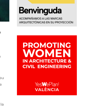
o
e
 su
e
la