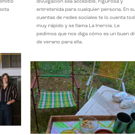
emitió
divulgación sea accesible, rigurosa y
ecta
entretenida para cualquier persona. En s
l
cuentas de redes sociales te lo cuenta to
muy rápido y se llama La Inercia. Le
pedimos que nos diga cómo es un buen dí
de verano para ella.