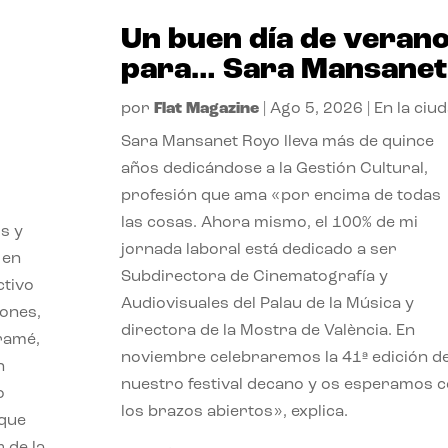
Un buen día de veran
para… Sara Mansanet
por
Flat Magazine
|
Ago 5, 2026
|
En la ciu
Sara Mansanet Royo lleva más de quince
años dedicándose a la Gestión Cultural,
profesión que ama «por encima de todas
las cosas. Ahora mismo, el 100% de mi
s y
jornada laboral está dedicado a ser
 en
Subdirectora de Cinematografía y
ctivo
Audiovisuales del Palau de la Música y
iones,
directora de la Mostra de València. En
iramé,
noviembre celebraremos la 41ª edición d
n
nuestro festival decano y os esperamos 
o
los brazos abiertos», explica.
 que
 de la