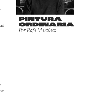
o
dad
e
con