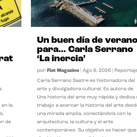
Un buen día de veran
para… Carla Serrano
rat
‘La inercia’
por
Flat Magazine
|
Ago 6, 2026
|
Reportaj
Carla Serrano Sastre es historiadora del
a
arte y divulgadora cultural. Es autora de
Una historia del arte muy rápida y dedica
 en la
trabajo a acercar la historia del arte desd
s,
una mirada amplia, conectándola con la
or de
arquitectura, la cultura y el arte
contemporáneo. Su objetivo es hacer que 