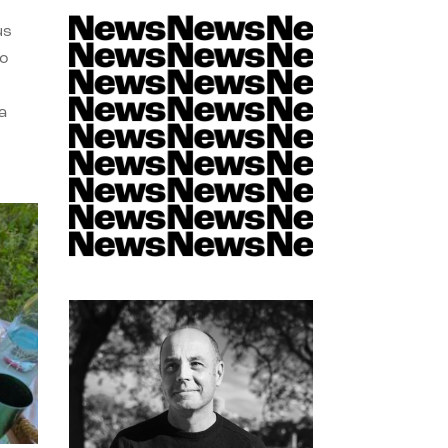
us
do
a