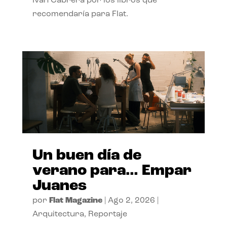
Ivan Cabrera por los libros que
recomendaría para Flat.
Un buen día de
verano para… Empar
Juanes
por
Flat Magazine
|
Ago 2, 2026
|
Arquitectura
,
Reportaje