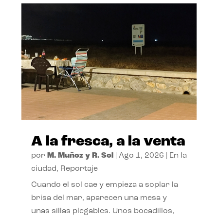
A la fresca, a la venta
por
M. Muñoz y R. Sol
|
Ago 1, 2026
|
En la
ciudad
,
Reportaje
Cuando el sol cae y empieza a soplar la
brisa del mar, aparecen una mesa y
unas sillas plegables. Unos bocadillos,