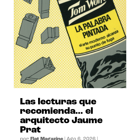
Las lecturas que
recomienda… el
arquitecto Jaume
Prat
por
Flat Magazine
|
Ago 6, 2026
|