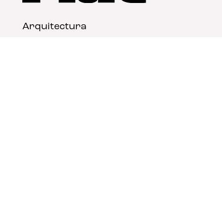
Arquitectura
Diseño
Arte
Nosotros
Nota legal
Contacto
© FLAT Magazine 2026