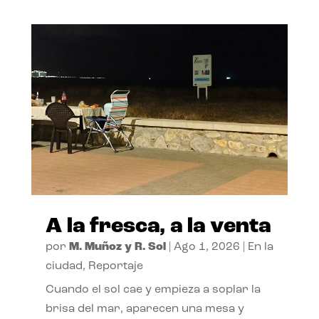
A la fresca, a la venta
por
M. Muñoz y R. Sol
|
Ago 1, 2026
|
En la
ciudad
,
Reportaje
Cuando el sol cae y empieza a soplar la
brisa del mar, aparecen una mesa y