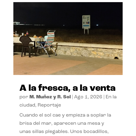
A la fresca, a la venta
por
M. Muñoz y R. Sol
|
Ago 1, 2026
|
En la
ciudad
,
Reportaje
Cuando el sol cae y empieza a soplar la
brisa del mar, aparecen una mesa y
unas sillas plegables. Unos bocadillos,