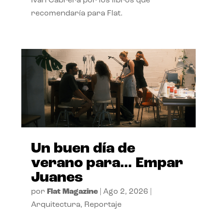
Ivan Cabrera por los libros que
recomendaría para Flat.
Un buen día de
verano para… Empar
Juanes
por
Flat Magazine
|
Ago 2, 2026
|
Arquitectura
,
Reportaje