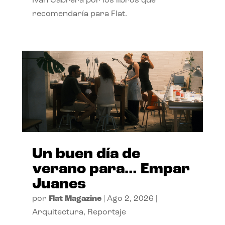
Ivan Cabrera por los libros que
recomendaría para Flat.
Un buen día de
verano para… Empar
Juanes
por
Flat Magazine
|
Ago 2, 2026
|
Arquitectura
,
Reportaje