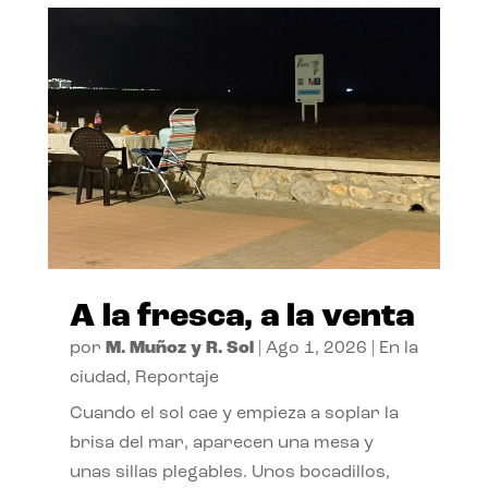
A la fresca, a la venta
por
M. Muñoz y R. Sol
|
Ago 1, 2026
|
En la
ciudad
,
Reportaje
Cuando el sol cae y empieza a soplar la
brisa del mar, aparecen una mesa y
unas sillas plegables. Unos bocadillos,