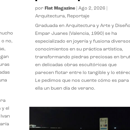
por
Flat Magazine
|
Ago 2, 2026
|
Arquitectura
,
Reportaje
Graduada en Arquitectura y Arte y Diseño
 mucho
Empar Juanes (Valencia, 1990) se ha
 o no,
especializado en joyería y fusiona diverso
as,
conocimientos en su práctica artística,
agan
transformando piedras preciosas en bru
turas
en delicadas obras escultóricas que
vadas
parecen flotar entre lo tangible y lo etére
 una
Le pedimos que nos cuente cómo es para
ella un buen día de verano.
ora
 y el
 Ivan
aría