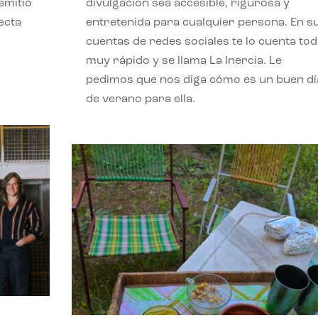
emitió
divulgación sea accesible, rigurosa y
ecta
entretenida para cualquier persona. En s
l
cuentas de redes sociales te lo cuenta to
muy rápido y se llama La Inercia. Le
pedimos que nos diga cómo es un buen dí
de verano para ella.