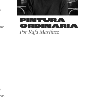
o
dad
e
con