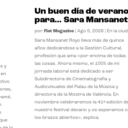
Un buen día de veran
para… Sara Mansanet
por
Flat Magazine
|
Ago 5, 2026
|
En la ciu
Sara Mansanet Royo lleva más de quince
años dedicándose a la Gestión Cultural,
profesión que ama «por encima de todas
las cosas. Ahora mismo, el 100% de mi
s y
jornada laboral está dedicado a ser
 en
Subdirectora de Cinematografía y
ctivo
Audiovisuales del Palau de la Música y
iones,
directora de la Mostra de València. En
iramé,
noviembre celebraremos la 41ª edición d
n
nuestro festival decano y os esperamos 
o
los brazos abiertos», explica.
 que
 de la