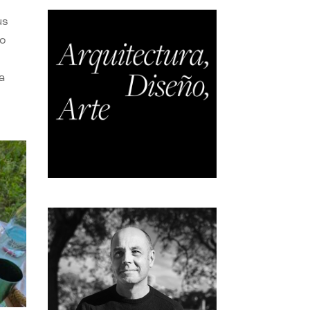
us
do
a