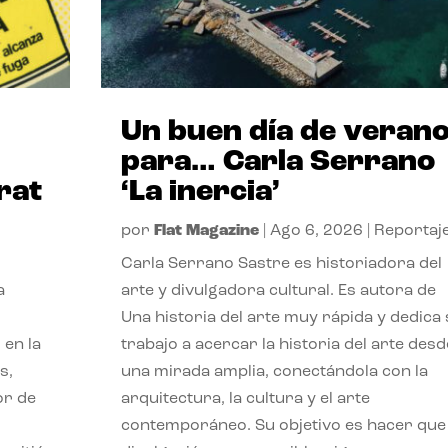
Un buen día de veran
para… Carla Serrano
rat
‘La inercia’
por
Flat Magazine
|
Ago 6, 2026
|
Reportaj
Carla Serrano Sastre es historiadora del
a
arte y divulgadora cultural. Es autora de
Una historia del arte muy rápida y dedica
 en la
trabajo a acercar la historia del arte desd
s,
una mirada amplia, conectándola con la
or de
arquitectura, la cultura y el arte
contemporáneo. Su objetivo es hacer que 