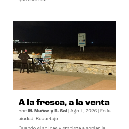
A la fresca, a la venta
por
M. Muñoz y R. Sol
|
Ago 1, 2026
|
En la
ciudad
,
Reportaje
Cuando el sol cae y empieza a soplar la