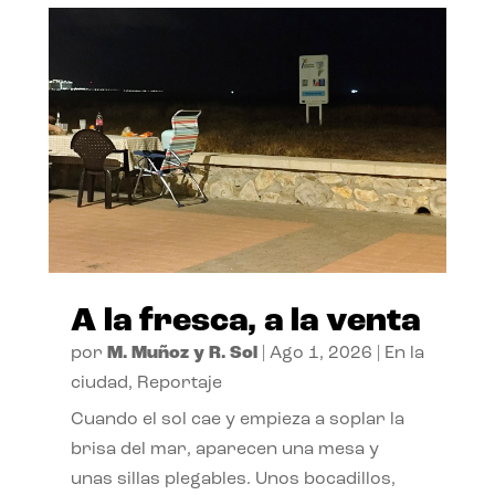
A la fresca, a la venta
por
M. Muñoz y R. Sol
|
Ago 1, 2026
|
En la
ciudad
,
Reportaje
Cuando el sol cae y empieza a soplar la
brisa del mar, aparecen una mesa y
unas sillas plegables. Unos bocadillos,