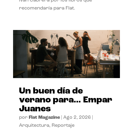
Ivan Cabrera por los libros que
recomendaría para Flat.
Un buen día de
verano para… Empar
Juanes
por
Flat Magazine
|
Ago 2, 2026
|
Arquitectura
,
Reportaje