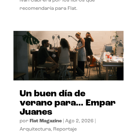
Ivan Cabrera por los libros que
recomendaría para Flat.
Un buen día de
verano para… Empar
Juanes
por
Flat Magazine
|
Ago 2, 2026
|
Arquitectura
,
Reportaje