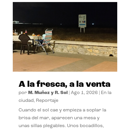
A la fresca, a la venta
por
M. Muñoz y R. Sol
|
Ago 1, 2026
|
En la
ciudad
,
Reportaje
Cuando el sol cae y empieza a soplar la
brisa del mar, aparecen una mesa y
unas sillas plegables. Unos bocadillos,