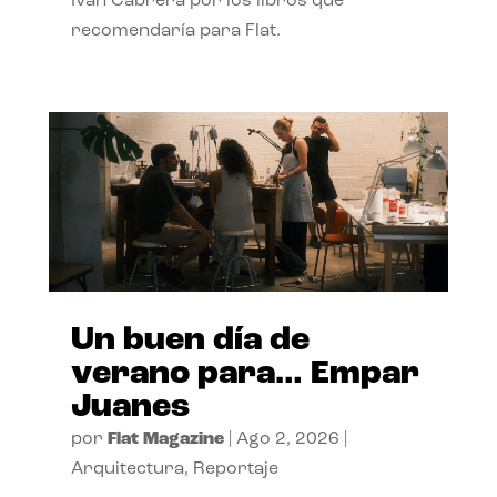
Ivan Cabrera por los libros que
recomendaría para Flat.
Un buen día de
verano para… Empar
Juanes
por
Flat Magazine
|
Ago 2, 2026
|
Arquitectura
,
Reportaje