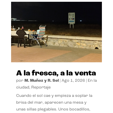
A la fresca, a la venta
por
M. Muñoz y R. Sol
|
Ago 1, 2026
|
En la
ciudad
,
Reportaje
Cuando el sol cae y empieza a soplar la
brisa del mar, aparecen una mesa y
unas sillas plegables. Unos bocadillos,