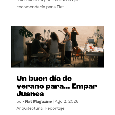
Ivan Cabrera por los libros que
recomendaría para Flat.
Un buen día de
verano para… Empar
Juanes
por
Flat Magazine
|
Ago 2, 2026
|
Arquitectura
,
Reportaje