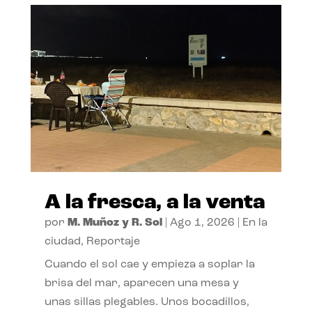
A la fresca, a la venta
por
M. Muñoz y R. Sol
|
Ago 1, 2026
|
En la
ciudad
,
Reportaje
Cuando el sol cae y empieza a soplar la
brisa del mar, aparecen una mesa y
unas sillas plegables. Unos bocadillos,