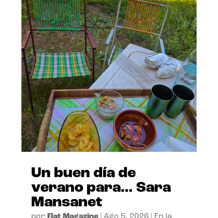
Un buen día de
verano para… Sara
Mansanet
por
Flat Magazine
|
Ago 5, 2026
|
En la