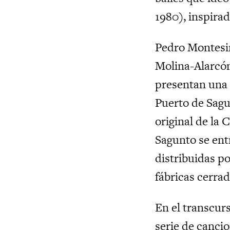
1980), inspira
Pedro Montesin
Molina-Alarcón
presentan una 
Puerto de Sagun
original de la
Sagunto se ent
distribuidas p
fábricas cerra
En el transcur
serie de cancio