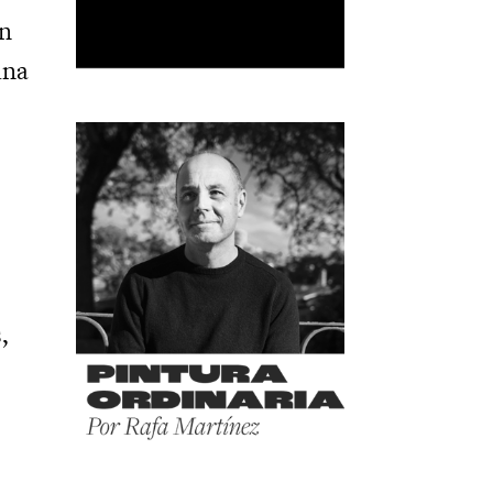
un
una
,