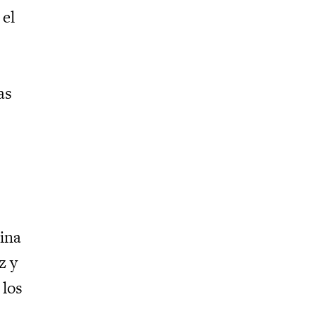
 el
as
ina
z y
 los