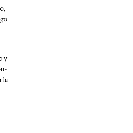
o,
rgo
o y
ón-
 la