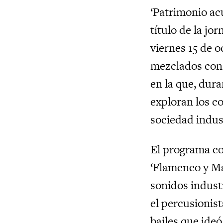
‘Patrimonio acú
título de la jo
viernes 15 de o
mezclados con 
en la que, dura
exploran los c
sociedad indust
El programa co
‘Flamenco y Má
sonidos industr
el percusionis
bailes que ide