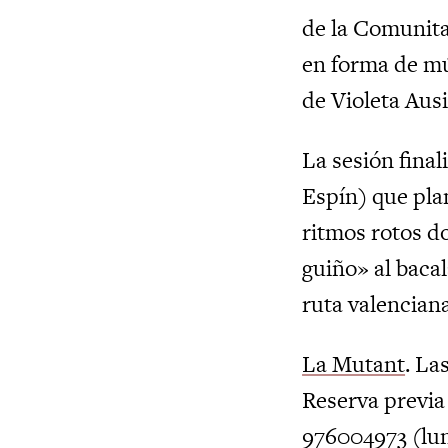
de la Comunita
en forma de mú
de Violeta Aus
La sesión final
Espín) que pla
ritmos rotos d
guiño» al baca
ruta valenciana
La Mutant
. La
Reserva previa
976004973 (lun