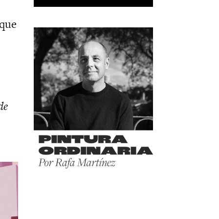
 que
de