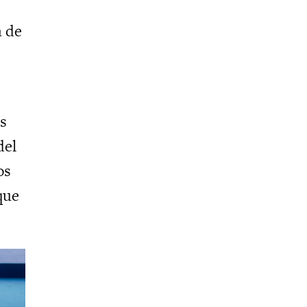
a de
as
del
os
que