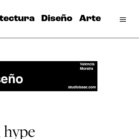
tectura
Diseño
Arte
l hype