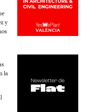
ue
ez y
nos
ó
as
n la
l