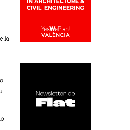
e la
to
n
lo