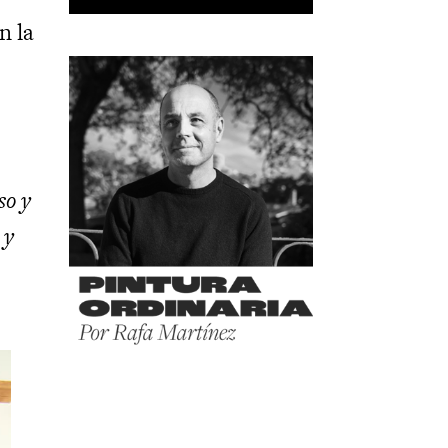
n la
n
so y
 y