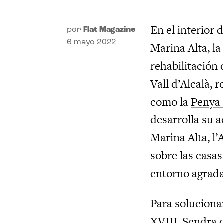
En el interior 
por
Flat Magazine
6 mayo 2022
Marina Alta, l
rehabilitación
Vall d’Alcalà,
como la
Penya
desarrolla su a
Marina Alta, l’
sobre las casas
entorno agradab
Para solucionar
XVIII, Sendra 