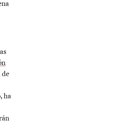
lena
ras
ón
n de
, ha
drán