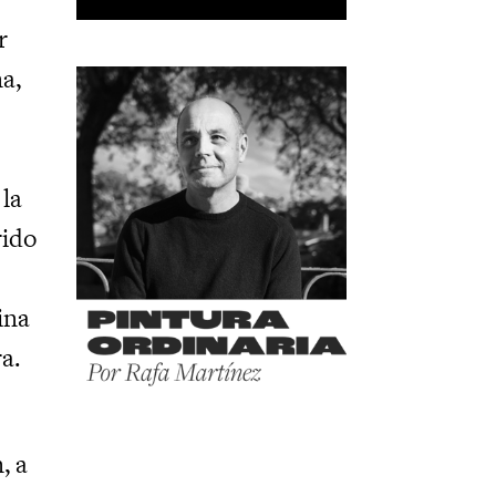
r
a,
 la
rido
ina
a.
, a