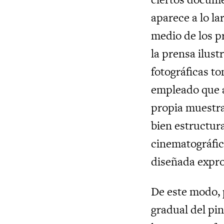
aparece a lo la
medio de los p
la prensa ilus
fotográficas t
empleado que ay
propia muestra
bien estructur
cinematográfic
diseñada exprof
De este modo, 
gradual del pi