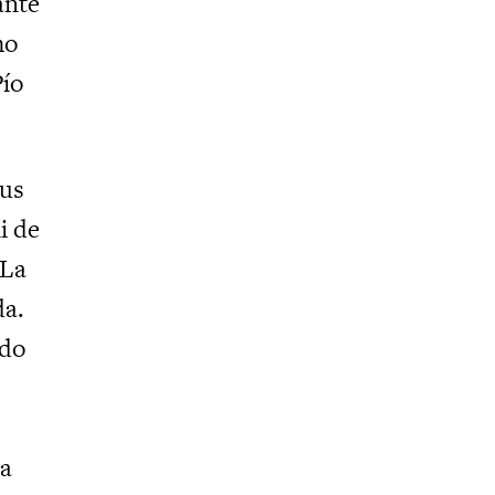
ante
mo
Pío
sus
i de
 La
da.
rdo
da