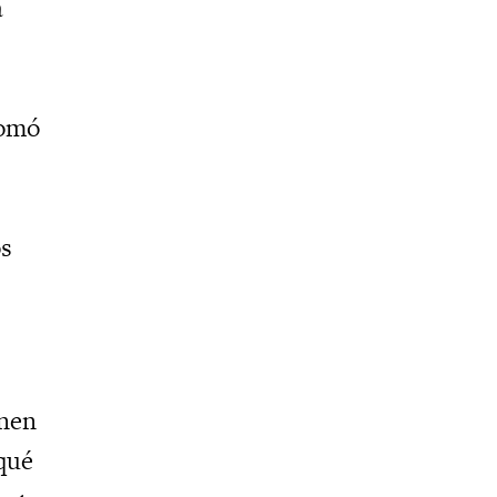
a
tomó
os
onen
qué