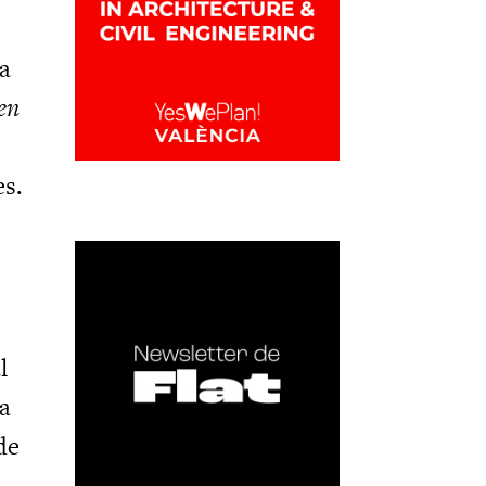
la
en
es.
l
ra
de